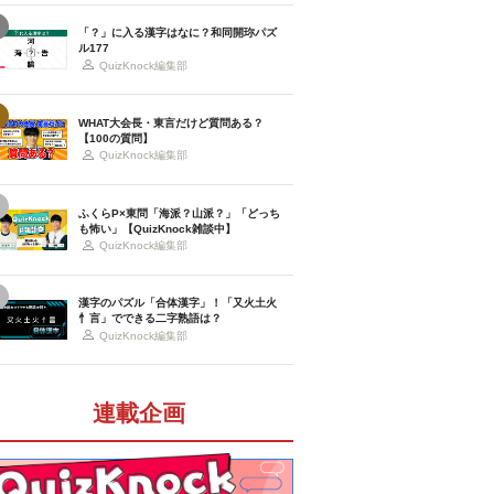
「？」に入る漢字はなに？和同開珎パズ
ル177
QuizKnock編集部
WHAT大会長・東言だけど質問ある？
【100の質問】
QuizKnock編集部
ふくらP×東問「海派？山派？」「どっち
も怖い」【QuizKnock雑談中】
QuizKnock編集部
漢字のパズル「合体漢字」！「又火土火
忄言」でできる二字熟語は？
QuizKnock編集部
連載企画