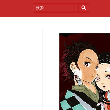
謎解き
コラム
常識
理系