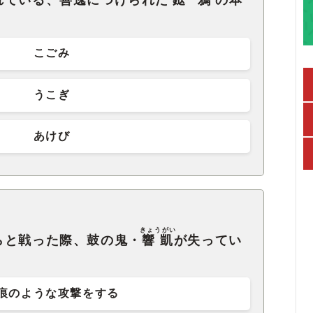
れている、善逸につけられた
鎹鴉
の本
こごみ
うこぎ
あけび
きょうがい
らと戦った際、鼓の鬼・
響凱
が失ってい
痕のような攻撃をする