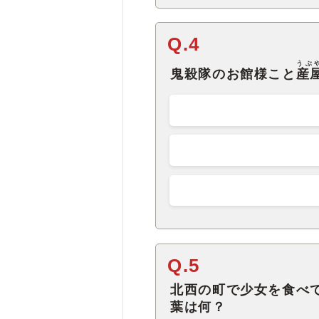
Q.4
うぶ
鬼殺隊のお館様こと
産
Q.5
北西の町で少女を食べ
葉は何？