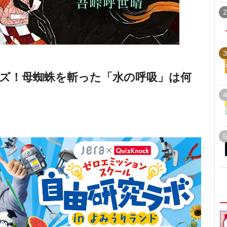
2
3
ズ！母蜘蛛を斬った「水の呼吸」は何
4
5