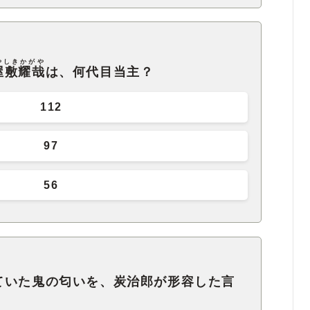
やしきかがや
屋敷耀哉
は、何代目当主？
112
97
56
ていた鬼の匂いを、炭治郎が形容した言