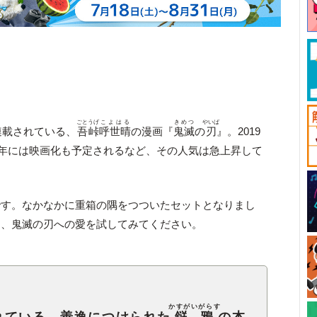
ごとうげ
こよはる
きめつ
やいば
連載されている、
吾峠
呼世晴
の漫画『
鬼滅
の
刃
』。2019
20年には映画化も予定されるなど、その人気は急上昇して
です。なかなかに重箱の隅をつついたセットとなりまし
は、鬼滅の刃への愛を試してみてください。
かすがいがらす