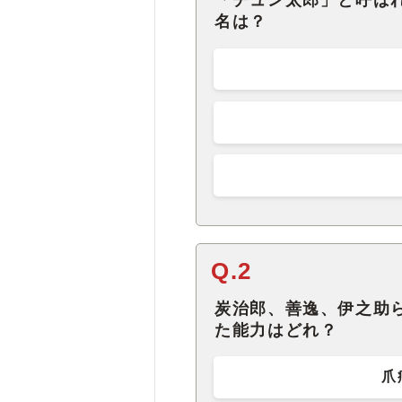
「チュン太郎」と呼ば
名は？
Q.2
炭治郎、善逸、伊之助
た能力はどれ？
爪