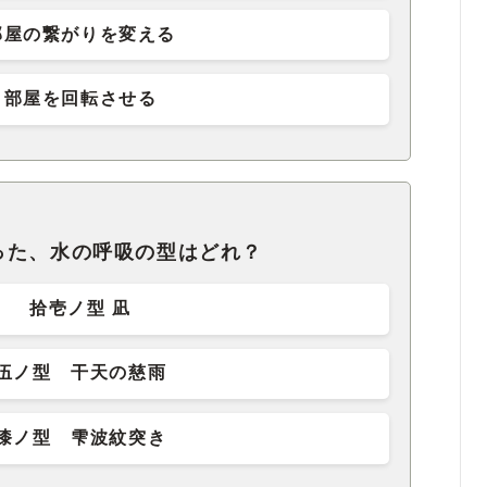
部屋の繋がりを変える
部屋を回転させる
った、水の呼吸の型はどれ？
拾壱ノ型 凪
伍ノ型 干天の慈雨
漆ノ型 雫波紋突き