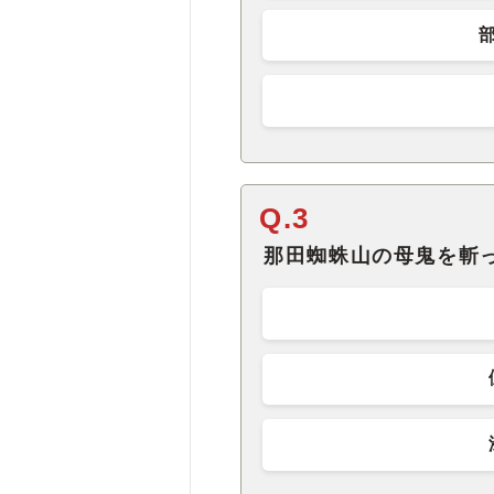
Q.3
那田蜘蛛山の母鬼を斬