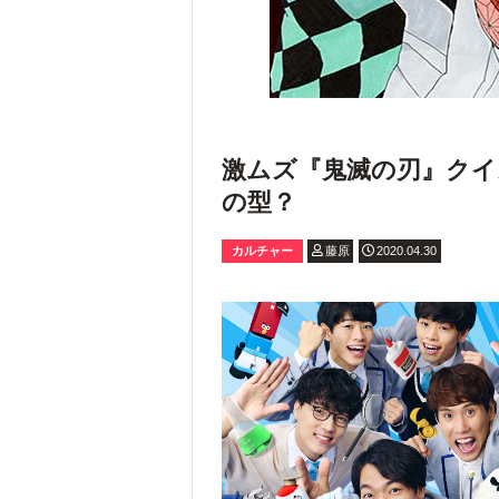
激ムズ『鬼滅の刃』クイ
の型？
カルチャー
藤原
2020.04.30