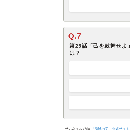
Q.7
第25話「己を鼓舞せ
は？
サムネイル / Via
「鬼滅の刃」公式サイト 