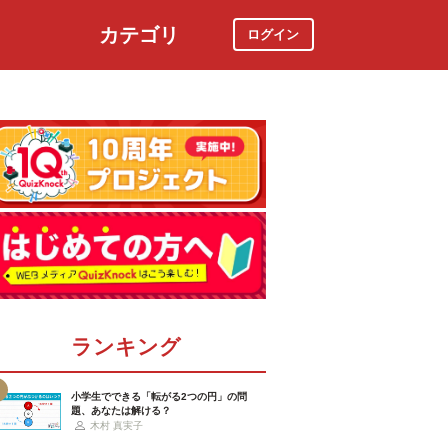
カテゴリ
ログイン
社会
スポーツ
時事ニュース
特集
ランキング
小学生でできる「転がる2つの円」の問
題、あなたは解ける？
木村 真実子