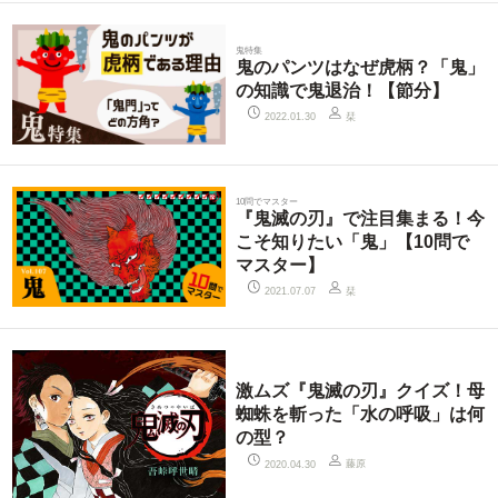
鬼特集
鬼のパンツはなぜ虎柄？「鬼」
の知識で鬼退治！【節分】
栞
2022.01.30
10問でマスター
『鬼滅の刃』で注目集まる！今
こそ知りたい「鬼」【10問で
マスター】
栞
2021.07.07
激ムズ『鬼滅の刃』クイズ！母
蜘蛛を斬った「水の呼吸」は何
の型？
藤原
2020.04.30