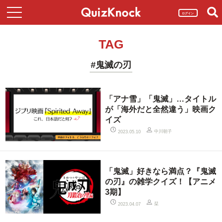
ログイン
TAG
#鬼滅の刃
「アナ雪」「鬼滅」…タイトル
が「海外だと全然違う」映画ク
イズ
中川朝子
2023.05.10
「鬼滅」好きなら満点？『鬼滅
の刃』の雑学クイズ！【アニメ
3期】
栞
2023.04.07