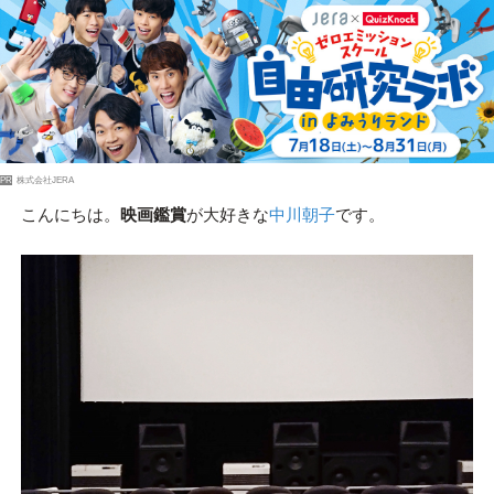
PR
株式会社JERA
こんにちは。
映画鑑賞
が大好きな
中川朝子
です。