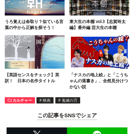
うろ覚えは命取り？似ている言
東大生の本棚 vol.3【志賀玲太
葉の中から正解を探そう！
編】番外編 芸大生の本棚
【英語センスをチェック】英
「ナスカの地上絵」と「こうち
訳！ 日本の名作タイトル
ゃんの落書き」、全然見分けつ
かない説
カルチャー
#
映画
#
鬼滅の刃
この記事をSNSでシェア