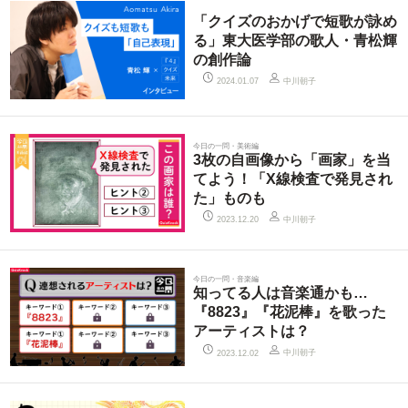
「クイズのおかげで短歌が詠め
る」東大医学部の歌人・青松輝
の創作論
中川朝子
2024.01.07
今日の一問・美術編
3枚の自画像から「画家」を当
てよう！「X線検査で発見され
た」ものも
中川朝子
2023.12.20
今日の一問・音楽編
知ってる人は音楽通かも…
『8823』『花泥棒』を歌った
アーティストは？
中川朝子
2023.12.02