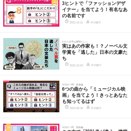
3ヒントで「ファッションデザ
イナー」を当てよう！有名なあ
の名前です
中川朝子
2023.10.11
だから文学は素晴らしい
実はあの作家も！？ノーベル文
学賞を「逃した」日本の文豪た
ち
中川朝子
2023.10.03
今日の一問・音楽編
6つの曲から「ミュージカル映
画」を当てよう！きっとあなた
も知ってるはず
中川朝子
2023.09.30
今日の一問・美術編