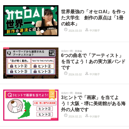
世界最強の「オセロAI」を作っ
た大学生 創作の原点は「1冊
の絵本」
中川朝子
2024.03.03
今日の一問・音楽編
6つの曲名で「アーティスト」
を当てよう！あの実力派バンド
です
中川朝子
2024.03.02
今日の一問・美術編
3ヒントで「画家」を当てよ
う！大阪・堺に美術館がある海
外の人物です
中川朝子
2024.02.21