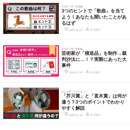
今日の一問・音楽編
3つのヒントで「歌曲」を当て
よう！あなたも聞いたことがあ
るはず
中川朝子
2024.02.03
今日の一問・美術編
芸術家が「模造品」を制作→裁
判沙汰に…！？実際にあった大
事件
中川朝子
2024.01.24
みんな違ってみんないい
「芥川賞」と「直木賞」は何が
違う？3つのポイントでわかり
やすく解説
中川朝子
2024.01.16