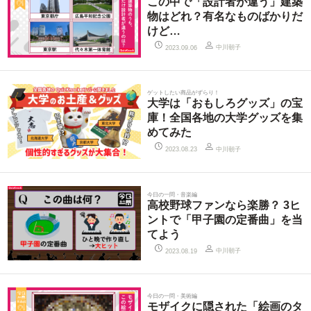
この中で「設計者が違う」建築
物はどれ？有名なものばかりだ
けど…
中川朝子
2023.09.06
ゲットしたい商品がずらり！
大学は「おもしろグッズ」の宝
庫！全国各地の大学グッズを集
めてみた
中川朝子
2023.08.23
今日の一問・音楽編
高校野球ファンなら楽勝？ 3ヒ
ントで「甲子園の定番曲」を当
てよう
中川朝子
2023.08.19
今日の一問・美術編
モザイクに隠された「絵画のタ