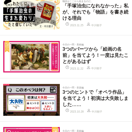
物語はここから始まるのだ。
「手塚治虫になれなかった」私
が、それでも「物語」を書き続
ける理由
中川朝子
2023.11.25
今日の一問・美術編
3つのパーツから「絵画の名
前」を当てよう！一度は見たこ
とがあるはず
中川朝子
2023.11.22
今日の一問・音楽編
3つのヒントで「オペラ作品」
を当てよう！初演は大失敗しま
した……
中川朝子
2023.10.28
今日の一問・美術編