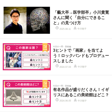
「藝大卒→医学部卒」小川貴寛
さんに聞く「自分にできるこ
と」の見つけ方
中川朝子
2025.08.11
今日の一問・美術編
3ヒントで「画家」を当てよ
う！ロックバンドもプロデュー
スしました
中川朝子
2024.07.03
今日の一問・美術編
有名作品が盛りだくさん！イギ
リスにあるこの美術館はどこ？
中川朝子
2024.06.05