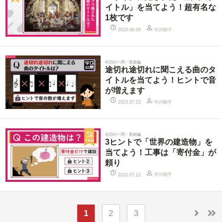
イトル」を当てよう！超有名な
1枚です
中川朝子
2023.08.09
今日の一問・音楽編
途切れ途切れに聞こえる曲のタ
イトルを当てよう！ヒントで音
が増えます
中川朝子
2023.07.22
今日の一問・美術編
3ヒントで「世界の建造物」を
当てよう！工事は「寄付金」が
頼り
中川朝子
2023.07.12
1
2
3