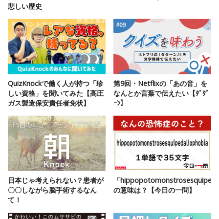
悲しい歴史
QuizKnockで働く人が持つ「珍
第9回・Netflixの「あの音」を
しい資格」を聞いてみた【高圧
なんとか言葉で伝えたい【ﾀﾞﾀﾞ
ガス製造保安責任者免状】
ｰﾝ】
日本じゃ考えられない？患者が
「hippopotomonstrosesquipeda
〇〇しながら脳手術するなん
の意味は？【今日の一問】
て！