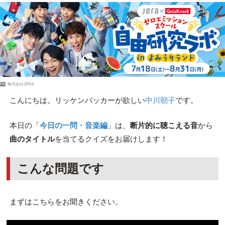
PR
株式会社JERA
こんにちは。リッケンバッカーが欲しい
中川朝子
です。
本日の「
今日の一問・音楽編
」は、
断片的に聴こえる音
から
曲のタイトル
を当てるクイズをお届けします！
こんな問題です
まずはこちらをお聞きください。