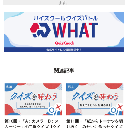
ます。
関連記事
第10回・「A：カメラ B：ス
第11回・「紙からドーナツを切
ムージー」の二択クイズ【クイ
り抜く」みたいに作ったクイズ