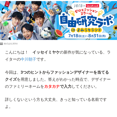
PR
株式会社JERA
こんにちは！
イッセイミヤケ
の新作が気になっている、ラ
イターの
中川朝子
です。
今回は、
3つのヒントからファッションデザイナーを当てる
クイズ
を用意しました。答えがわかった時点で、デザイナー
のファミリーネームを
カタカナ
で入力
してください。
詳しくないという方も大丈夫、きっと知っている名前です
よ。