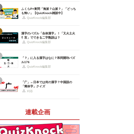
ふくらP×東問「海派？山派？」「どっち
も怖い」【QuizKnock雑談中】
QuizKnock編集部
漢字のパズル「合体漢字」！「又火土火
忄言」でできる二字熟語は？
QuizKnock編集部
「？」に入る漢字はなに？和同開珎パズ
ル176
QuizKnock編集部
「广」←日本では何の漢字？中国語の
「簡体字」クイズ
刈谷
連載企画