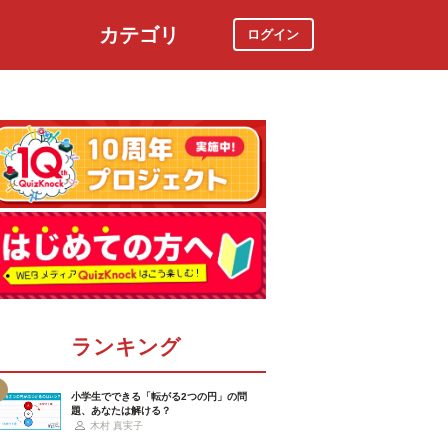
カテゴリ
ログイン
社会
スポーツ
時事ニュース
特集
ランキング
小学生でできる「転がる2つの円」の問
題、あなたは解ける？
木村 真実子