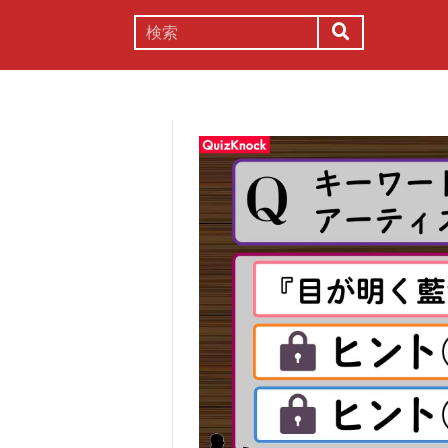
謎解き
コラム
常識
理系