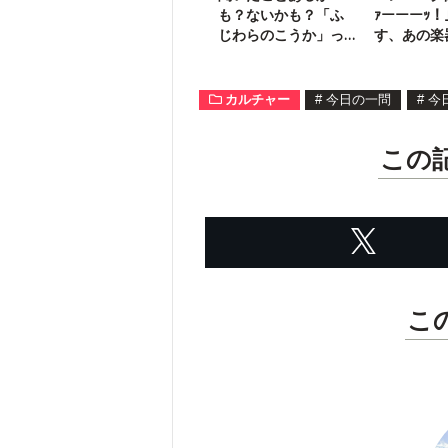
も？ないかも？「ふ
ｧーーーｯ
じわらのこうか」っ
す、あの楽
て何の用語？
は？
カルチャー
#
今日の一問
#
今
この
こ