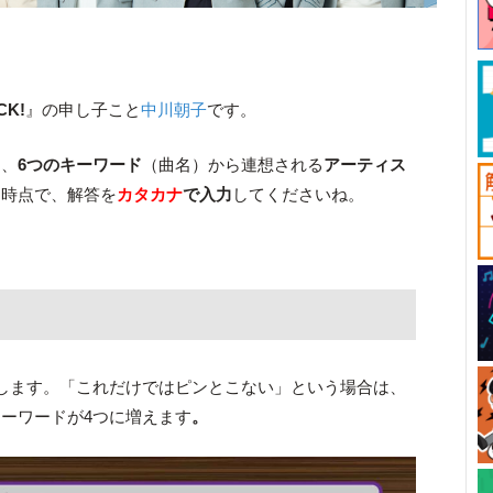
CK!
』の申し子こと
中川朝子
です。
は、
6つのキーワード
（曲名）から連想される
アーティス
た時点で、解答を
カタカナ
で入力
してくださいね。
します。「これだけではピンとこない」という場合は、
ーワードが4つに増えます
。