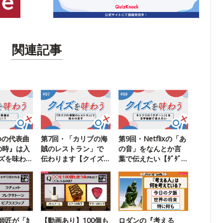
関連記事
koの代表曲
第7回・「カリブの海
第9回・Netflixの「あ
の時』は入
賊のレストラン」で
の音」をなんとか言
ズを味わ
伝わります【クイズ
葉で伝えたい【ﾀﾞﾀﾞｰ
を味わう】
ﾝ】
師匠が「ｶ
【動画あり】100個も
ロダンの『考える