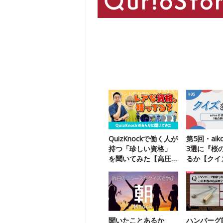
QuizKnockで働く人が
第5回・ai
持つ「珍しい資格」
3選に『桜
を聞いてみた【高圧
るか【クイ
ガス製造保安責任者
う】
免状】
聞いたことあるか
ハンバーグ