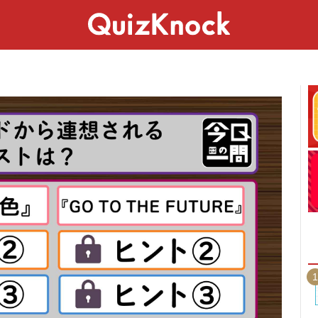
スペシャル
ライフ
ことば
カルチャー
1