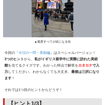
▲風景すべてが絵になる街
今回の「
今日の一問・美術編
」はスペシャルバージョン！
3つのヒント
から、
私がイギリス留学中に実際に訪れた美術
館
を当てるクイズです。わかった時点で解答を
カタカナ
で入
力
してください。わからなくても大丈夫、
最後は三択になり
ます
！
それでは1つ目のヒントからどうぞ！
【ヒント1/3】