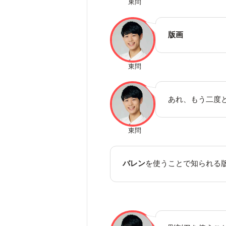
東問
版画
東問
あれ、もう二度
東問
バレン
を使うことで知られる