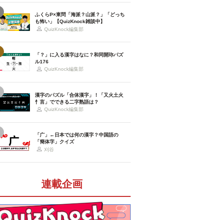
ふくらP×東問「海派？山派？」「どっち
も怖い」【QuizKnock雑談中】
QuizKnock編集部
「？」に入る漢字はなに？和同開珎パズ
ル176
QuizKnock編集部
漢字のパズル「合体漢字」！「又火土火
忄言」でできる二字熟語は？
QuizKnock編集部
「广」←日本では何の漢字？中国語の
「簡体字」クイズ
刈谷
連載企画