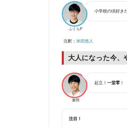
小学校の頃好き
ふくらP
注釈：
米田悠人
大人になった今、
起立！
一堂零
！
東問
注目！