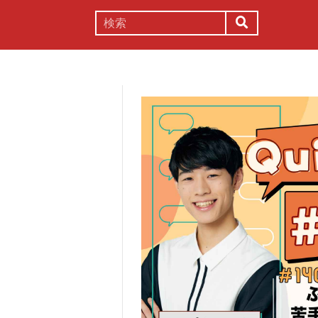
謎解き
コラム
常識
理系