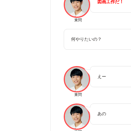
図画工作だ！
東問
何やりたいの？
えー
東問
あの