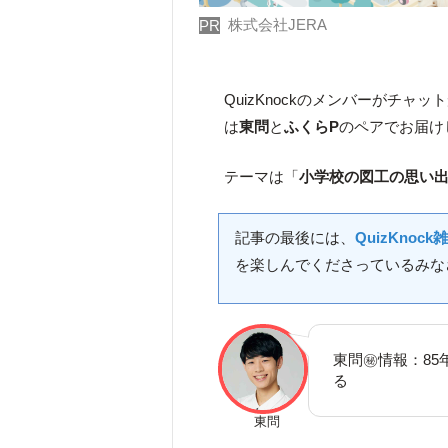
株式会社JERA
PR
QuizKnockのメンバーがチャ
は
東問
と
ふくらP
のペアでお届け
テーマは「
小学校の図工の思い
記事の最後には、
QuizKno
を楽しんでくださっているみな
東問㊙情報：85
る
東問