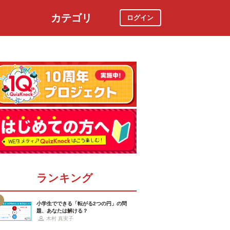
カテゴリ
ログイン
社会
スポーツ
時事ニュース
特集
ランキング
小学生でできる「転がる2つの円」の問
題、あなたは解ける？
木村 真実子