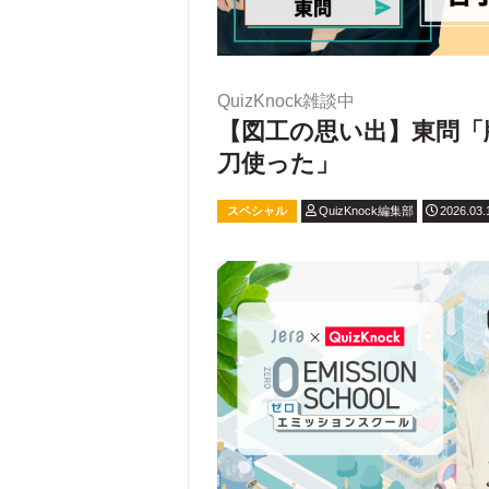
QuizKnock雑談中
【図工の思い出】東問「
刀使った」
スペシャル
QuizKnock編集部
2026.03.