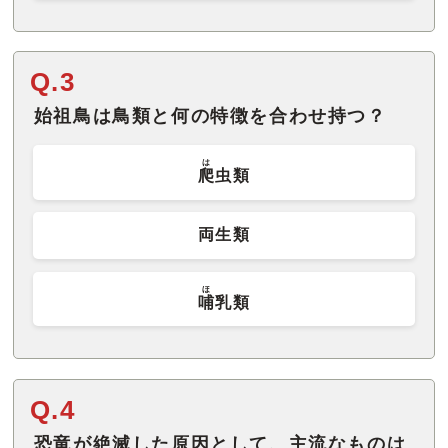
Q.3
始祖鳥は鳥類と何の特徴を合わせ持つ？
は
爬
虫類
両生類
ほ
哺
乳類
Q.4
恐竜が絶滅した原因として、主流なものは