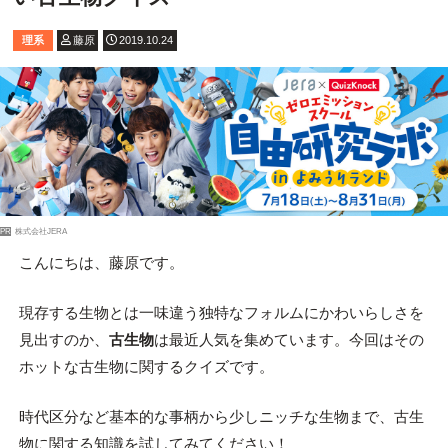
理系
藤原
2019.10.24
PR
株式会社JERA
こんにちは、藤原です。
現存する生物とは一味違う独特なフォルムにかわいらしさを
見出すのか、
古生物
は最近人気を集めています。今回はその
ホットな古生物に関するクイズです。
時代区分など基本的な事柄から少しニッチな生物まで、古生
物に関する知識を試してみてください！