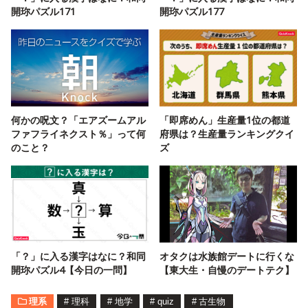
開珎パズル171
開珎パズル177
何かの呪文？「エアズームアル
「即席めん」生産量1位の都道
ファフライネクスト％」って何
府県は？生産量ランキングクイ
のこと？
ズ
「？」に入る漢字はなに？和同
オタクは水族館デートに行くな
開珎パズル4【今日の一問】
【東大生・自慢のデートテク】
理系
#
理科
#
地学
#
quiz
#
古生物