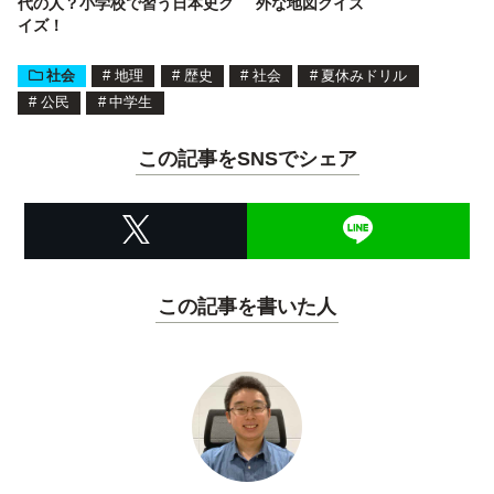
代の人？小学校で習う日本史ク
外な地図クイズ
イズ！
社会
#
地理
#
歴史
#
社会
#
夏休みドリル
#
公民
#
中学生
この記事をSNSでシェア
この記事を書いた人