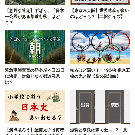
【意外な答え】ずばり、「日本
【東京vs大阪】世界遺産が多い
一公園がある都道府県」はど
のはどっち？【二択クイズ】
こ？
緊急事態宣言の発令が本日23日
知るほど深い！ 1964年東京五
に決定。対象となる都道府県
輪の光と影【影の政治編】
は？
【満点取ろう】聖徳太子は何時
滋賀と奈良は隣同士……？ 意