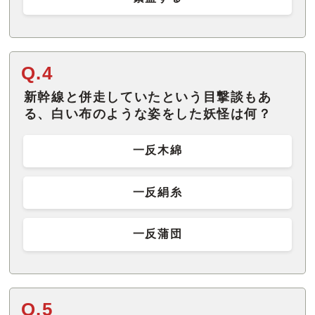
Q.4
新幹線と併走していたという目撃談もあ
る、白い布のような姿をした妖怪は何？
一反木綿
一反絹糸
一反蒲団
Q.5