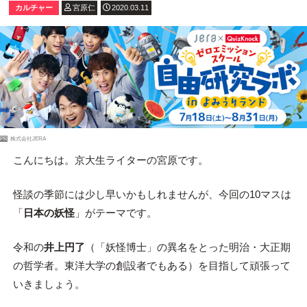
カルチャー
宮原仁
2020.03.11
PR
株式会社JERA
こんにちは。京大生ライターの宮原です。
怪談の季節には少し早いかもしれませんが、今回の10マスは
「
日本の妖怪
」がテーマです。
令和の
井上円了
（「妖怪博士」の異名をとった明治・大正期
の哲学者。東洋大学の創設者でもある）を目指して頑張って
いきましょう。