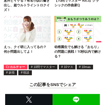
意外とイケる？有名小説の書き
【10問でマスター vol.5】クラ
出し、超ウルトライントロクイ
シックの作曲家Q
ズ！
えっ、クイ研に入ってるの？
幼稚園生でも解ける「おもり」
何か問題出してよ！
の問題に挑戦！10秒以内で解け
る？
カルチャー
#
10問でマスター
#
10マス
#
10mas
#
妖怪
#
怪談
この記事をSNSでシェア