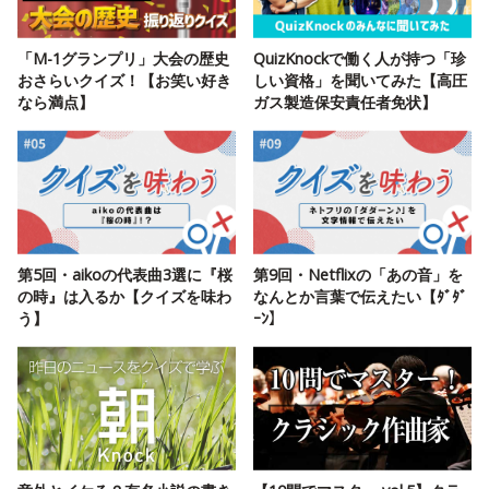
「M-1グランプリ」大会の歴史
QuizKnockで働く人が持つ「珍
おさらいクイズ！【お笑い好き
しい資格」を聞いてみた【高圧
なら満点】
ガス製造保安責任者免状】
第5回・aikoの代表曲3選に『桜
第9回・Netflixの「あの音」を
の時』は入るか【クイズを味わ
なんとか言葉で伝えたい【ﾀﾞﾀﾞ
う】
ｰﾝ】