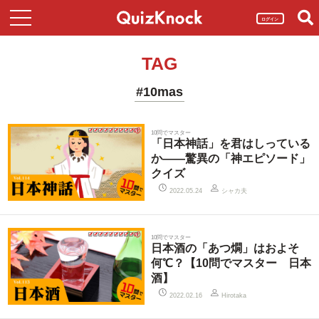
ログイン
TAG
#10mas
10問でマスター
「日本神話」を君はしっている
か――驚異の「神エピソード」
クイズ
シャカ夫
2022.05.24
10問でマスター
日本酒の「あつ燗」はおよそ
何℃？【10問でマスター 日本
酒】
2022.02.16
Hirotaka