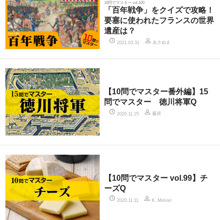
10問でマスター vol.100
「百年戦争」をクイズで攻略！
要塞に使われたフランスの世界
遺産は？
あさぬま
2021.03.31
【10問でマスター番外編】15
問でマスター 徳川将軍Q
藤原
2020.11.25
【10問でマスター vol.99】チ
ーズQ
2020.11.11
K. Mimori