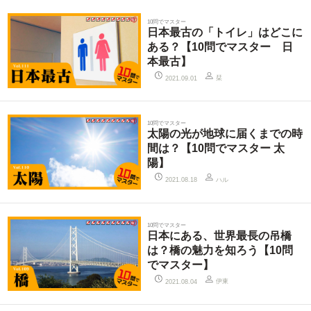
10問でマスター
日本最古の「トイレ」はどこに
ある？【10問でマスター 日
本最古】
栞
2021.09.01
10問でマスター
太陽の光が地球に届くまでの時
間は？【10問でマスター 太
陽】
ハル
2021.08.18
10問でマスター
日本にある、世界最長の吊橋
は？橋の魅力を知ろう【10問
でマスター】
伊東
2021.08.04