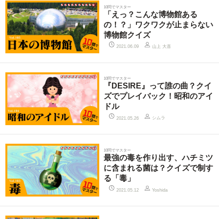
10問でマスター
「えっ？こんな博物館ある
の！？」ワクワクが止まらない
博物館クイズ
山上 大喜
2021.06.09
10問でマスター
『DESIRE』って誰の曲？クイ
ズでプレイバック！昭和のアイ
ドル
シムラ
2021.05.26
10問でマスター
最強の毒を作り出す、ハチミツ
に含まれる菌は？クイズで制す
る「毒」
2021.05.12
Yoshida