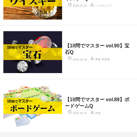
ソフロレリア
2020.07.22
【10問でマスター vol.90】宝
石Q
孝橋 英莉菜
2020.06.24
【10問でマスター vol.89】ボ
ードゲームQ
伊東
2020.06.10