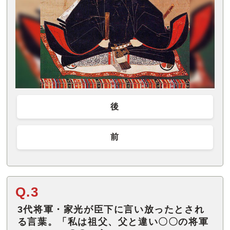
後
前
Q.3
3代将軍・家光が臣下に言い放ったとされ
る言葉。「私は祖父、父と違い〇〇の将軍