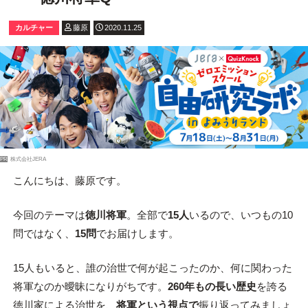
カルチャー
藤原
2020.11.25
PR
株式会社JERA
こんにちは、藤原です。
今回のテーマは
徳川将軍
。全部で
15人
いるので、いつもの10
問ではなく、
15問
でお届けします。
15人もいると、誰の治世で何が起こったのか、何に関わった
将軍なのか曖昧になりがちです。
260年もの長い歴史
を誇る
徳川家による治世を、
将軍という視点で
振り返ってみましょ