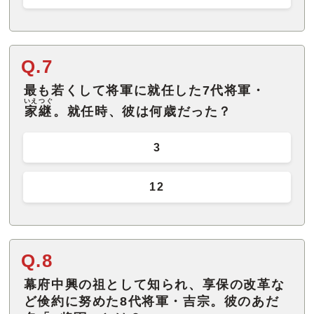
Q.7
最も若くして将軍に就任した7代将軍・
いえつぐ
家継
。就任時、彼は何歳だった？
3
12
Q.8
幕府中興の祖として知られ、享保の改革な
ど倹約に努めた8代将軍・吉宗。彼のあだ