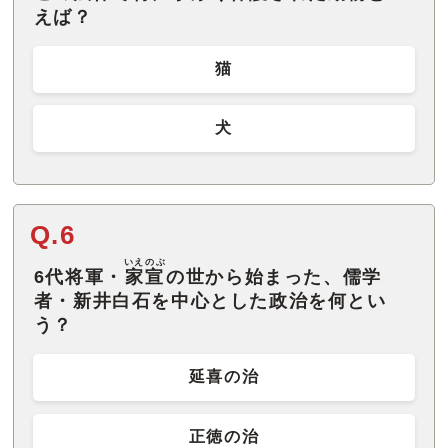
えば？
猫
犬
Q.6
いえのぶ
6代将軍・
家宣
の世から始まった、儒学
者・新井白石を中心とした政治を何とい
う？
延喜の治
正徳の治