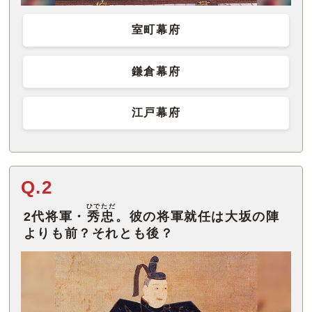
室町幕府
鎌倉幕府
江戸幕府
Q.2
ひでただ
2代将軍・
秀忠
。彼の将軍就任は大坂の陣
よりも前？それとも後？