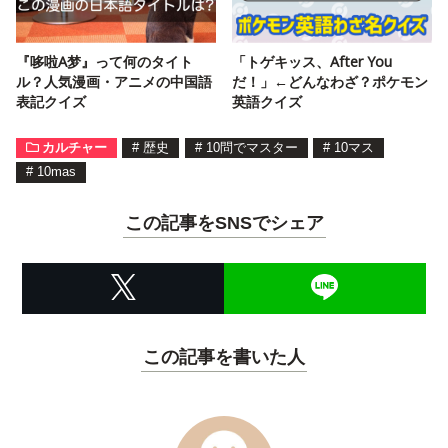
『哆啦A梦』って何のタイト
「トゲキッス、After You
ル？人気漫画・アニメの中国語
だ！」←どんなわざ？ポケモン
表記クイズ
英語クイズ
カルチャー
#
歴史
#
10問でマスター
#
10マス
#
10mas
この記事をSNSでシェア
この記事を書いた人