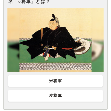
名「○将軍」とは？
米将軍
麦将軍