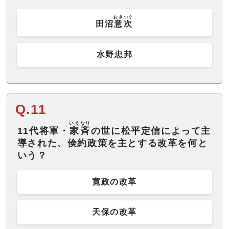
おきつぐ
田沼
意次
水野忠邦
Q.11
いえなり
11代将軍・
家斉
の世に松平定信によって主
導された、倹約政策を主とする改革を何と
いう？
寛政の改革
天保の改革