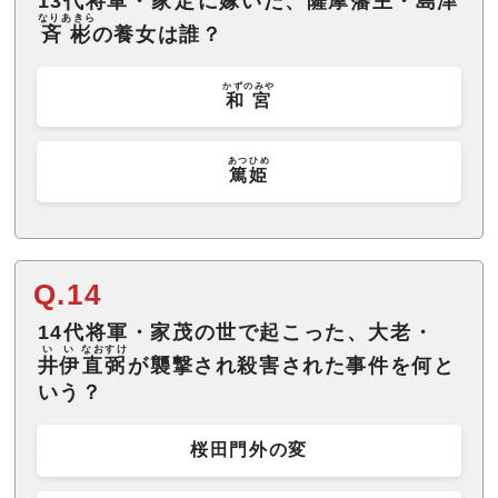
13代将軍・
家定
に嫁いだ、薩摩藩主・島津
なりあきら
斉彬
の養女は誰？
かずのみや
和宮
あつひめ
篤姫
Q.14
14代将軍・家茂の世で起こった、大老・
いい
なおすけ
井伊
直弼
が襲撃され殺害された事件を何と
いう？
桜田門外の変