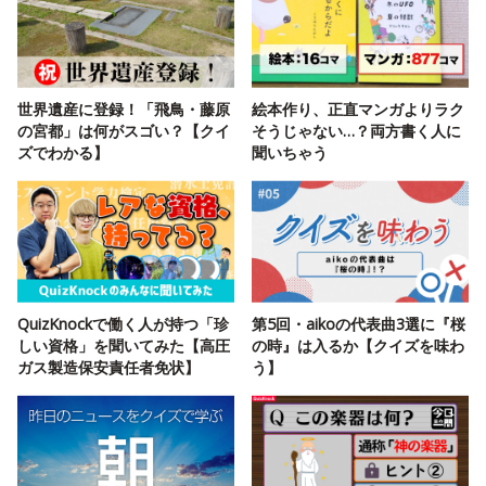
世界遺産に登録！「飛鳥・藤原
絵本作り、正直マンガよりラク
の宮都」は何がスゴい？【クイ
そうじゃない…？両方書く人に
ズでわかる】
聞いちゃう
QuizKnockで働く人が持つ「珍
第5回・aikoの代表曲3選に『桜
しい資格」を聞いてみた【高圧
の時』は入るか【クイズを味わ
ガス製造保安責任者免状】
う】