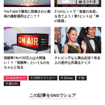
YouTubeで最初に投稿された動
3つのヒントで「楽器の名前」
画の撮影場所はどこ？？
を当てよう！第1ヒントは「神
の楽器」
視聴率1%=130万人は大間違
テレビっ子なら満点必須？有名
い！？「視聴率」というものを
人の意外な共通点クイズ
ちゃんと知る
カルチャー
#
10問でマスター
#
10mas
#
橋
#
橋の日
この記事をSNSでシェア