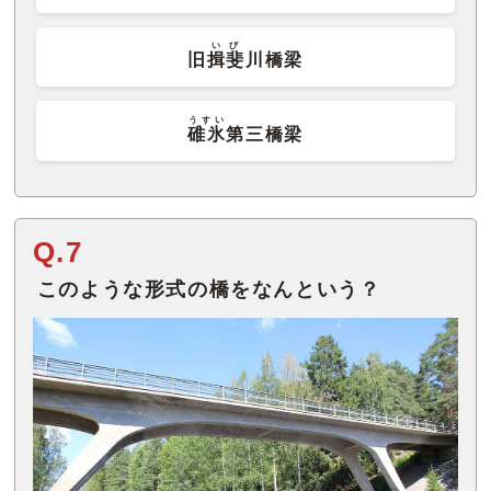
いび
旧
揖斐
川橋梁
うすい
碓氷
第三橋梁
Q.7
このような形式の橋をなんという？