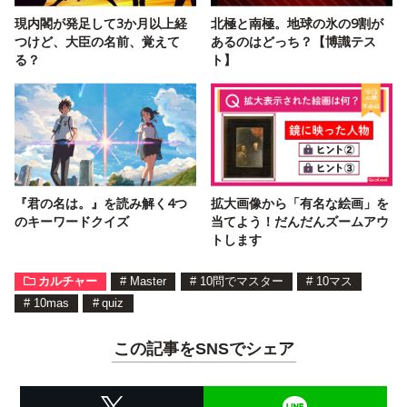
現内閣が発足して3か月以上経
北極と南極。地球の氷の9割が
つけど、大臣の名前、覚えて
あるのはどっち？【博識テス
る？
ト】
『君の名は。』を読み解く4つ
拡大画像から「有名な絵画」を
のキーワードクイズ
当てよう！だんだんズームアウ
トします
カルチャー
#
Master
#
10問でマスター
#
10マス
#
10mas
#
quiz
この記事をSNSでシェア