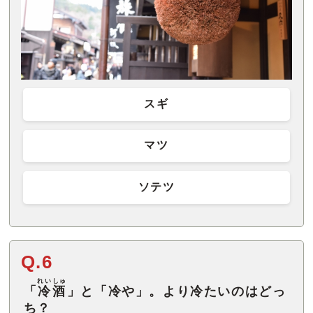
スギ
マツ
ソテツ
Q.6
れいしゅ
「
冷酒
」と「冷や」。より冷たいのはどっ
ち？