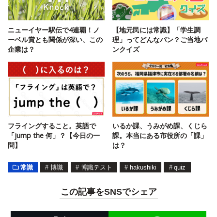
ニューイヤー駅伝で4連覇！ノ
【地元民には常識】「学生調
ーベル賞とも関係が深い、この
理」ってどんなパン？ご当地パ
企業は？
ンクイズ
フライングすること。英語で
いるか課、うみがめ課、くじら
「jump the 何」？【今日の一
課。本当にある市役所の「課」
問】
は？
常識
#
博識
#
博識テスト
#
hakushiki
#
quiz
この記事をSNSでシェア