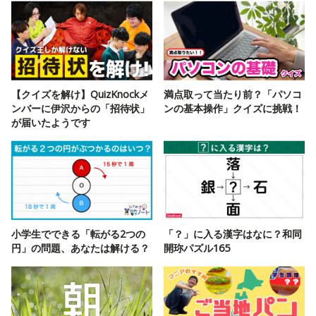
【クイズを解け】QuizKnockメ
満点取って当たり前？「パソコ
ンバーに伊沢からの「招待状」
ンの基本操作」クイズに挑戦！
が届いたようです
小学生でできる「転がる2つの
「？」に入る漢字はなに？和同
円」の問題、あなたは解ける？
開珎パズル165