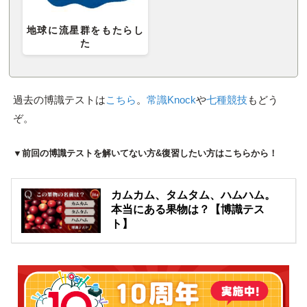
地球に流星群をもたらし
た
過去の博識テストは
こちら
。
常識Knock
や
七種競技
もどう
ぞ。
▼前回の博識テストを解いてない方&復習したい方はこちらから！
カムカム、タムタム、ハムハム。
本当にある果物は？【博識テス
ト】