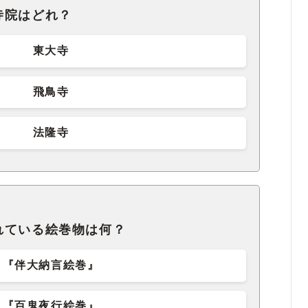
寺院はどれ？
東大寺
飛鳥寺
法隆寺
れている絵巻物は何？
『伴大納言絵巻』
『百鬼夜行絵巻』