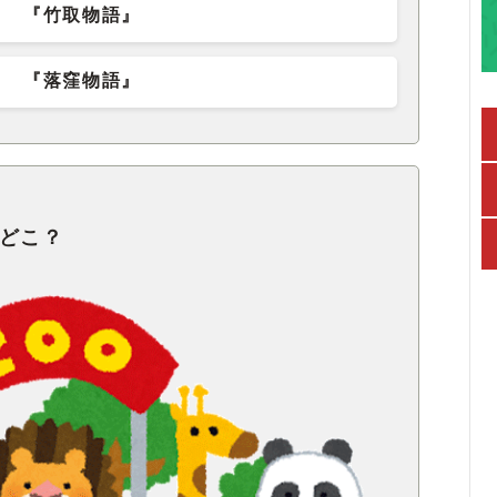
『竹取物語』
『落窪物語』
はどこ？