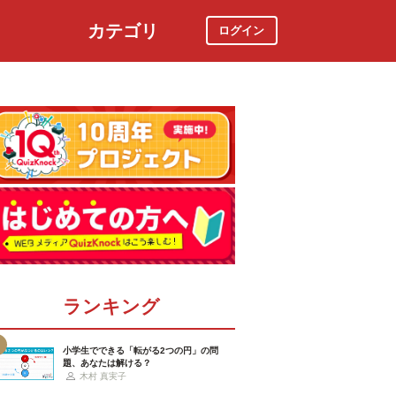
カテゴリ
ログイン
社会
スポーツ
時事ニュース
特集
ランキング
小学生でできる「転がる2つの円」の問
題、あなたは解ける？
木村 真実子