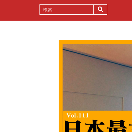
謎解き
コラム
常識
理系