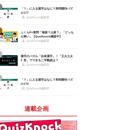
「？」に入る漢字はなに？和同開珎パズ
ル177
QuizKnock編集部
ふくらP×東問「海派？山派？」「どっち
も怖い」【QuizKnock雑談中】
QuizKnock編集部
漢字のパズル「合体漢字」！「又火土火
忄言」でできる二字熟語は？
QuizKnock編集部
「？」に入る漢字はなに？和同開珎パズ
ル176
QuizKnock編集部
連載企画