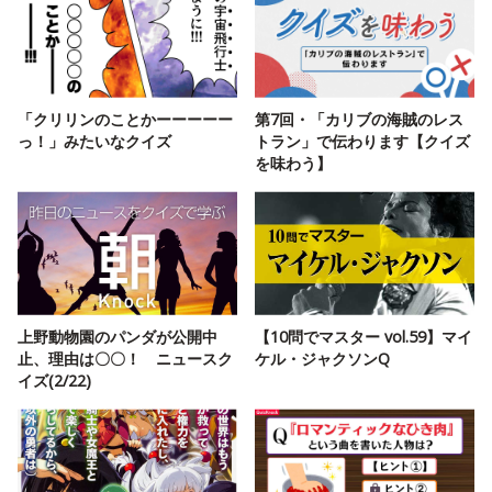
「クリリンのことかーーーーー
第7回・「カリブの海賊のレス
っ！」みたいなクイズ
トラン」で伝わります【クイズ
を味わう】
上野動物園のパンダが公開中
【10問でマスター vol.59】マイ
止、理由は〇〇！ ニュースク
ケル・ジャクソンQ
イズ(2/22)