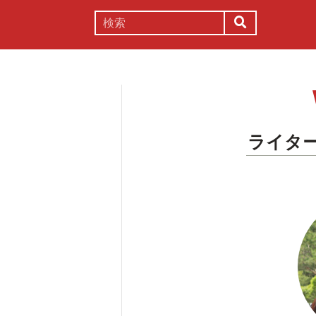
謎解き
コラム
常識
理系
ライター『