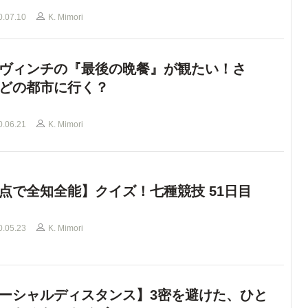
0.07.10
K. Mimori
ヴィンチの『最後の晩餐』が観たい！さ
どの都市に行く？
0.06.21
K. Mimori
点で全知全能】クイズ！七種競技 51日目
0.05.23
K. Mimori
ーシャルディスタンス】3密を避けた、ひと