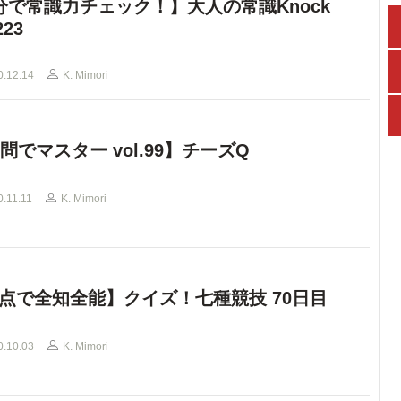
分で常識力チェック！】大人の常識Knock
223
0.12.14
K. Mimori
0問でマスター vol.99】チーズQ
0.11.11
K. Mimori
点で全知全能】クイズ！七種競技 70日目
0.10.03
K. Mimori