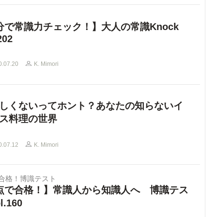
分で常識力チェック！】大人の常識Knock
202
0.07.20
K. Mimori
しくないってホント？あなたの知らないイ
ス料理の世界
0.07.12
K. Mimori
で合格！博識テスト
点で合格！】常識人から知識人へ 博識テス
l.160