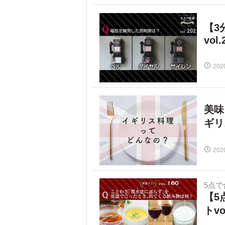
【3
vol.
202
美味
ギリ
202
5点
【5
トvo