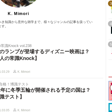
3
K. Mimori
べき知識から意外な雑学まで、様々なジャンルの記事を扱ってい
4
ます。
5
識Knock vol.238
のランプが登場するディズニー映画は？
人の常識Knock】
1.03.29
K. Mimori
で合格！博識テスト
22年に冬季五輪が開催される予定の国は？
識テスト】
1.03.05
K. Mimori