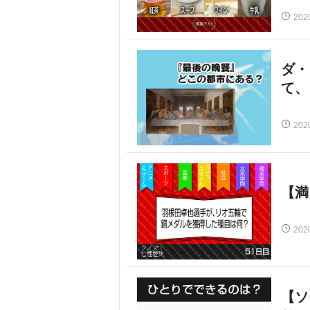
202
ダ・
て、
202
【満
202
【ソ