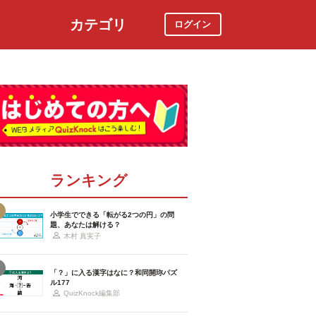
カテゴリ
ログイン
社会
スポーツ
時事ニュース
特集
ランキング
小学生でできる「転がる2つの円」の問
題、あなたは解ける？
木村 真実子
「？」に入る漢字はなに？和同開珎パズ
ル177
QuizKnock編集部