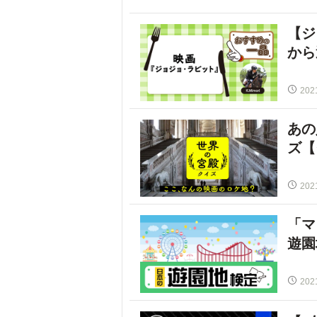
【ジ
から
202
あの
ズ【
202
「マ
遊園
202