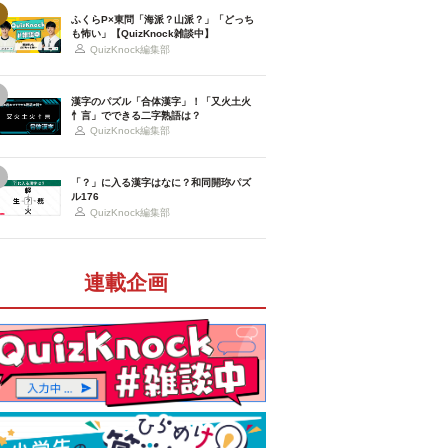
ふくらP×東問「海派？山派？」「どっち
も怖い」【QuizKnock雑談中】
QuizKnock編集部
漢字のパズル「合体漢字」！「又火土火
忄言」でできる二字熟語は？
QuizKnock編集部
「？」に入る漢字はなに？和同開珎パズ
ル176
QuizKnock編集部
連載企画