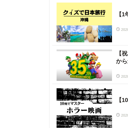
【1
202
【祝
から
202
【1
202