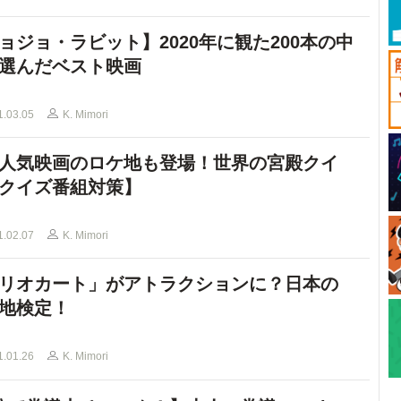
ョジョ・ラビット】2020年に観た200本の中
選んだベスト映画
1.03.05
K. Mimori
人気映画のロケ地も登場！世界の宮殿クイ
クイズ番組対策】
1.02.07
K. Mimori
リオカート」がアトラクションに？日本の
地検定！
1.01.26
K. Mimori