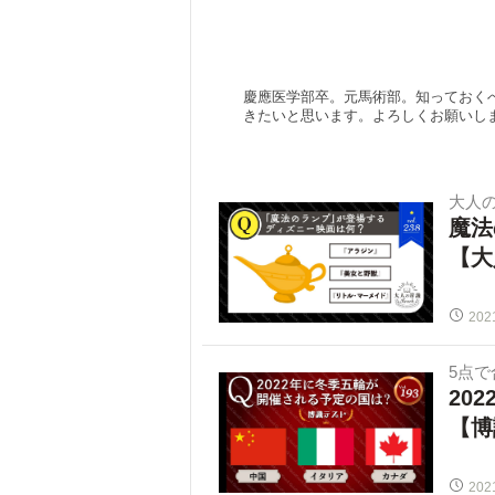
慶應医学部卒。元馬術部。知っておく
きたいと思います。よろしくお願いし
大人の常
魔法
【大
202
5点
20
【博
202