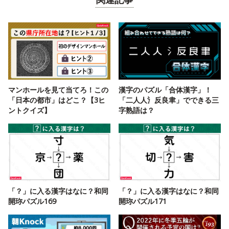
関連記事
マンホールを見て当てろ！この
漢字のパズル「合体漢字」！
「日本の都市」はどこ？【3ヒ
「二人人氵反良聿」でできる三
ントクイズ】
字熟語は？
「？」に入る漢字はなに？和同
「？」に入る漢字はなに？和同
開珎パズル169
開珎パズル171