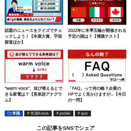
話題のニュースをクイズでチェ
2022年に冬季五輪が開催される
ックしよう！【本屋大賞、宇宙
予定の国は？【博識テスト】
探査ほか】
“warm voice”、並び替えるとで
「FAQ」って何の略？企業の
きる家電は？【英単語アナグラ
HPでよく見かけますが…【今日
ム】
の一問】
常識
#
常識Knock
#
joshiki
#
quiz
この記事をSNSでシェア