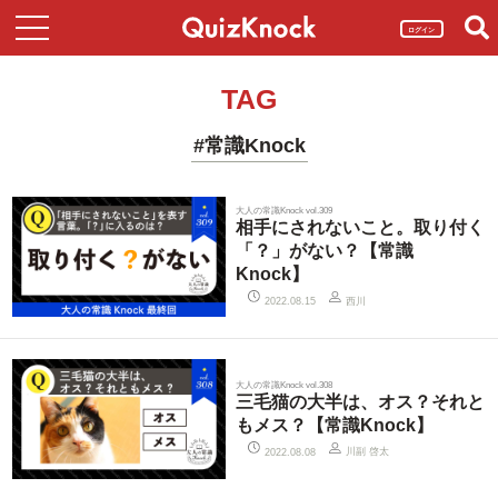
ログイン
TAG
#常識Knock
大人の常識Knock vol.309
相手にされないこと。取り付く
「？」がない？【常識
Knock】
西川
2022.08.15
大人の常識Knock vol.308
三毛猫の大半は、オス？それと
もメス？【常識Knock】
川副 啓太
2022.08.08