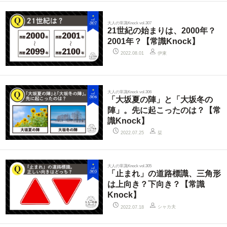
大人の常識Knock vol.307
21世紀の始まりは、2000年？
2001年？【常識Knock】
伊東
2022.08.01
大人の常識Knock vol.306
「大坂夏の陣」と「大坂冬の
陣」。先に起こったのは？【常
識Knock】
栞
2022.07.25
大人の常識Knock vol.305
「止まれ」の道路標識、三角形
は上向き？下向き？【常識
Knock】
シャカ夫
2022.07.18