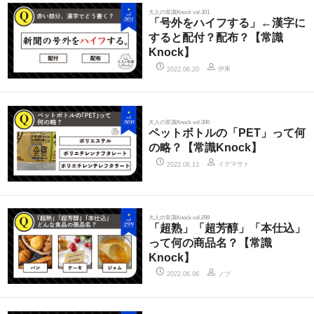
大人の常識Knock vol.301
「号外をハイフする」←漢字に
すると配付？配布？【常識
Knock】
伊東
2022.06.20
大人の常識Knock vol.300
ペットボトルの「PET」って何
の略？【常識Knock】
イデマサト
2022.06.13
大人の常識Knock vol.299
「超熟」「超芳醇」「本仕込」
って何の商品名？【常識
Knock】
ノブ
2022.06.06