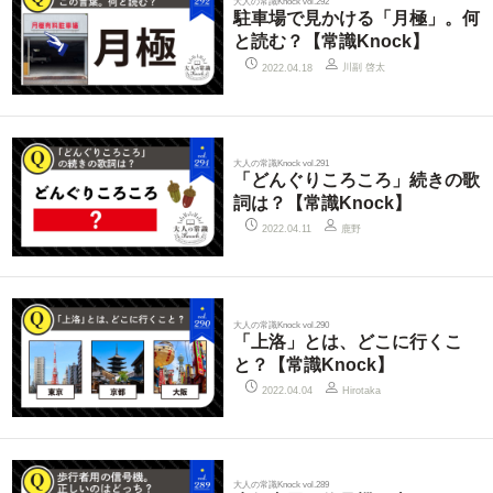
大人の常識Knock vol.292
駐車場で見かける「月極」。何
と読む？【常識Knock】
川副 啓太
2022.04.18
大人の常識Knock vol.291
「どんぐりころころ」続きの歌
詞は？【常識Knock】
鹿野
2022.04.11
大人の常識Knock vol.290
「上洛」とは、どこに行くこ
と？【常識Knock】
2022.04.04
Hirotaka
大人の常識Knock vol.289