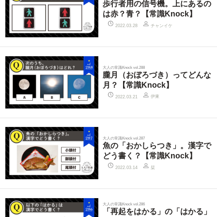
歩行者用の信号機。上にあるの
は赤？青？【常識Knock】
チャンイケ
2022.03.28
大人の常識Knock vol.288
朧月（おぼろづき）ってどんな
月？【常識Knock】
伊東
2022.03.21
大人の常識Knock vol.287
魚の「おかしらつき」。漢字で
どう書く？【常識Knock】
栞
2022.03.14
大人の常識Knock vol.286
「再起をはかる」の「はかる」