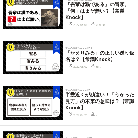
『吾輩は猫である』の冒頭。
「何」はまだ無い？【常識
Knock】
永岡 優
2022.05.09
大人の常識Knock vol.294
「かえりみる」の正しい送り仮
名は？【常識Knock】
和歩
2022.05.02
大人の常識Knock vol.293
半数近くが勘違い！「うがった
見方」の本来の意味は？【常識
Knock】
ハル
2022.04.25