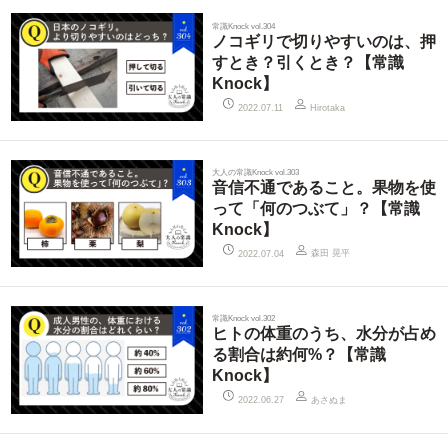
常識Knock vol.304
ノコギリで切りやすいのは、押
すとき？引くとき？【常識
Knock】
2022.07.11
Hirotaka
大人の常識Knock vol.303
音信不通であること。果物を使
って「何のつぶて」？【常識
Knock】
森田 晃平
2022.07.04
常識Knock vol.302
ヒトの体重のうち、水分が占め
る割合は約何%？【常識
Knock】
あさぬま
2022.06.27