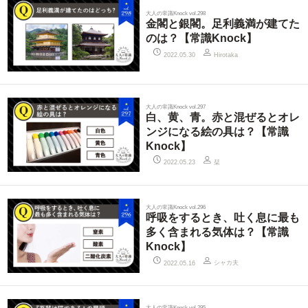
大人の常識Knock vol.298
金閣と銀閣。足利義満が建てた
のは？【常識Knock】
2022.05.30
Hirotaka
大人の常識Knock vol.297
白、黄、青。赤と混ぜるとオレ
ンジになる絵の具は？【常識
Knock】
栞
2022.05.23
大人の常識Knock vol.296
呼吸をするとき、吐く息に最も
多く含まれる気体は？【常識
Knock】
シャカ夫
2022.05.16
大人の常識Knock vol.295