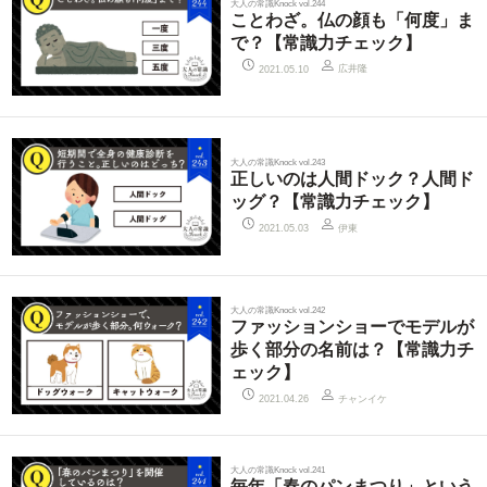
大人の常識Knock vol.244
ことわざ。仏の顔も「何度」ま
で？【常識力チェック】
広井隆
2021.05.10
大人の常識Knock vol.243
正しいのは人間ドック？人間ド
ッグ？【常識力チェック】
伊東
2021.05.03
大人の常識Knock vol.242
ファッションショーでモデルが
歩く部分の名前は？【常識力チ
ェック】
チャンイケ
2021.04.26
大人の常識Knock vol.241
毎年「春のパンまつり」という