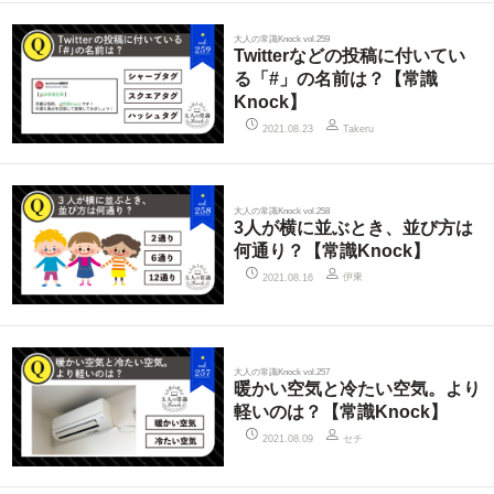
大人の常識Knock vol.259
Twitterなどの投稿に付いてい
る「#」の名前は？【常識
Knock】
2021.08.23
Takeru
大人の常識Knock vol.258
3人が横に並ぶとき、並び方は
何通り？【常識Knock】
伊東
2021.08.16
大人の常識Knock vol.257
暖かい空気と冷たい空気。より
軽いのは？【常識Knock】
セチ
2021.08.09