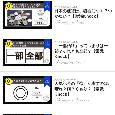
大人の常識Knock vol.253
日本の硬貨は、磁石につく？つ
かない？【常識Knock】
鹿野
2021.07.12
大人の常識Knock vol.252
「一部始終」ってつまりは一
部？それとも全部？【常識
Knock】
ノブ
2021.07.05
大人の常識Knock vol.251
天気記号の「◎」が表すのは、
晴れ？雨？くもり？【常識
Knock】
2021.06.28
Hirotaka