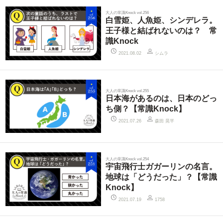
大人の常識Knock vol.256
白雪姫、人魚姫、シンデレラ。
王子様と結ばれないのは？ 常
識Knock
シムラ
2021.08.02
大人の常識Knock vol.255
日本海があるのは、日本のどっ
ち側？【常識Knock】
森田 晃平
2021.07.26
大人の常識Knock vol.254
宇宙飛行士ガガーリンの名言。
地球は「どうだった」？【常識
Knock】
2021.07.19
1758