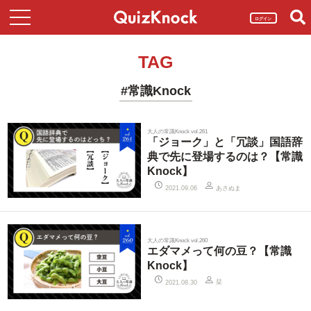
ログイン
TAG
#常識Knock
大人の常識Knock vol.261
「ジョーク」と「冗談」国語辞
典で先に登場するのは？【常識
Knock】
あさぬま
2021.09.06
大人の常識Knock vol.260
エダマメって何の豆？【常識
Knock】
栞
2021.08.30