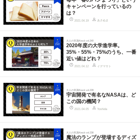
キャンペーンを行っているの
は？
あさぬま
2021.04.19
大人の常識Knock vol.240
2020年度の大学進学率。
35%・55%・75%のうち、一番
近い値はどれ？
イデマサト
2021.04.12
大人の常識Knock vol.239
宇宙開発で有名なNASAは、ど
この国の機関？
2021.04.05
Yoshida
大人の常識Knock vol.238
魔法のランプが登場するディズ