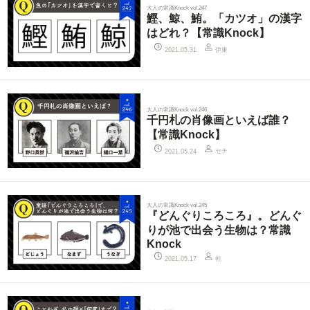
大人の常識Knock vol.247
鰹、鯨、鮪。「カツオ」の漢字
はどれ？【常識Knock】
伊東
2021.05.31
大人の常識Knock vol.246
千円札の肖像画といえば誰？
【常識Knock】
セチ
2021.05.24
大人の常識Knock vol.245
『どんぐりころころ』。どんぐ
りが池で出会う生物は？常識
Knock
乾
2021.05.17