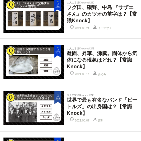
大人の常識Knock vol.250
フグ田、磯野、中島 『サザエ
さん』のカツオの苗字は？【常
識Knock】
イデマサト
2021.06.21
大人の常識Knock vol.249
凝固、昇華、沸騰。固体から気
体になる現象はどれ？【常識
Knock】
あめみー
2021.06.14
大人の常識Knock vol.248
世界で最も有名なバンド「ビー
トルズ」の出身国は？【常識
Knock】
西川
2021.06.07