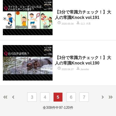
【3分で常識力チェック！】大
人の常識Knock vol.191
山上 大喜
2020.05.04
【3分で常識力チェック！】大
人の常識Knock vol.190
2020.04.27
Jennifer
3
4
5
6
7
全309件中97-120件