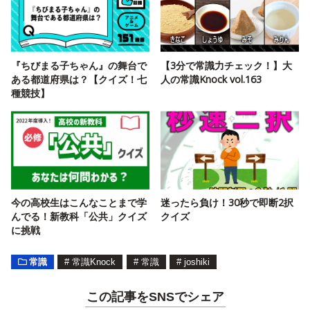
『ちびまる子ちゃん』の舞台で
【3分で常識力チェック！】大
ある都道府県は？【クイズ！七
人の常識Knock vol.163
種競技】
今の高校生はこんなことまで学
迷ったら負け！30秒で即断2択
んでる！新教科「公共」クイズ
クイズ
に挑戦
常識
#
常識Knock
#
常識
#
joshiki
この記事をSNSでシェア