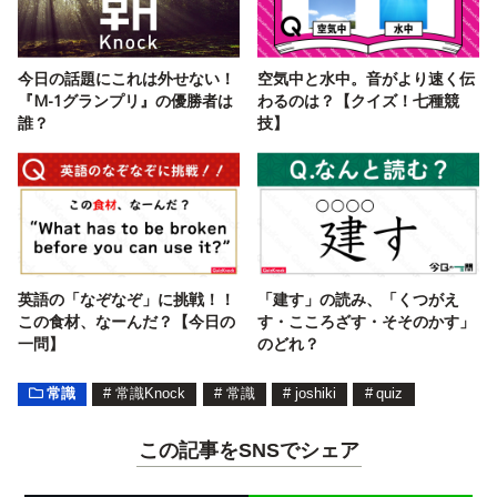
今日の話題にこれは外せない！
空気中と水中。音がより速く伝
『M-1グランプリ』の優勝者は
わるのは？【クイズ！七種競
誰？
技】
英語の「なぞなぞ」に挑戦！！
「建す」の読み、「くつがえ
この食材、なーんだ？【今日の
す・こころざす・そそのかす」
一問】
のどれ？
常識
#
常識Knock
#
常識
#
joshiki
#
quiz
この記事をSNSでシェア