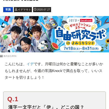
常識
イデマサト
2020.07.27
PR
株式会社JERA
です。月曜日は何かと憂鬱なことが多いか
こんにちは、
イデ
もしれませんが、今週の常識Knockで満点を取って、いいス
タートを切りましょう！
Q.1
漢字一文字だと「伊」。どこの国？