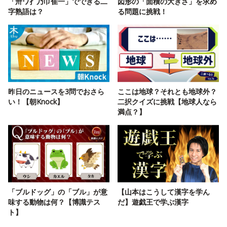
「卅ワ扌乃巾隹一」でできる二
図形の「面積の大きさ」を求め
字熟語は？
る問題に挑戦！
昨日のニュースを3問でおさら
ここは地球？それとも地球外？
い！【朝Knock】
二択クイズに挑戦【地球人なら
満点？】
「ブルドッグ」の「ブル」が意
【山本はこうして漢字を学ん
味する動物は何？【博識テス
だ】遊戯王で学ぶ漢字
ト】