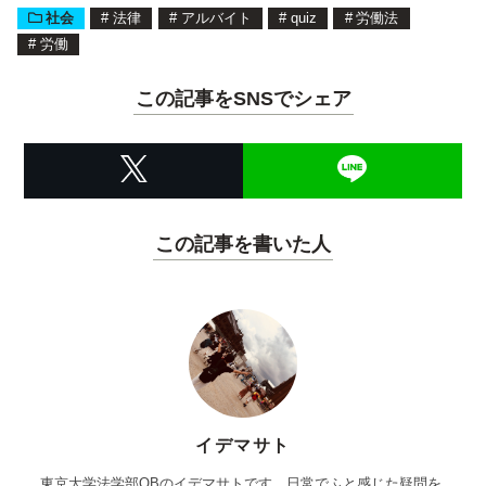
社会
#
法律
#
アルバイト
#
quiz
#
労働法
#
労働
この記事をSNSでシェア
この記事を書いた人
イデマサト
東京大学法学部OBのイデマサトです。日常でふと感じた疑問を