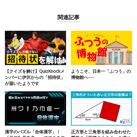
関連記事
【クイズを解け】QuizKnockメ
ようこそ、日本一「ふつう」の
ンバーに伊沢からの「招待状」
博物館へ──
が届いたようです
漢字のパズル「合体漢字」！
正方形と三角形を組み合わせた