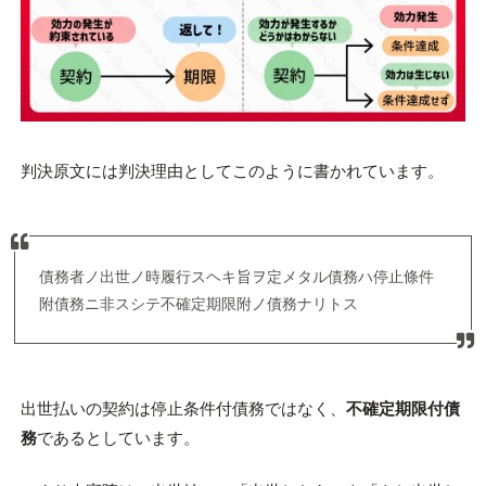
判決原文には判決理由としてこのように書かれています。
債務者ノ出世ノ時履行スヘキ旨ヲ定メタル債務ハ停止條件
附債務ニ非スシテ不確定期限附ノ債務ナリトス
出世払いの契約は停止条件付債務ではなく、
不確定期限付債
務
であるとしています。