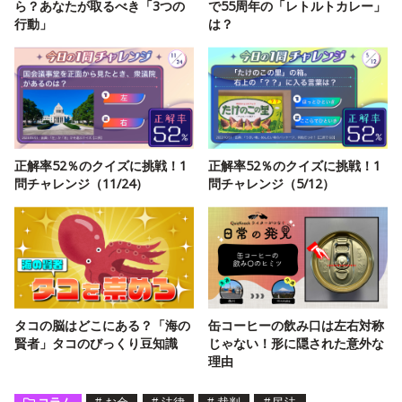
ら？あなたが取るべき「3つの
で55周年の「レトルトカレー」
行動」
は？
正解率52％のクイズに挑戦！1
正解率52％のクイズに挑戦！1
問チャレンジ（11/24）
問チャレンジ（5/12）
タコの脳はどこにある？「海の
缶コーヒーの飲み口は左右対称
賢者」タコのびっくり豆知識
じゃない！形に隠された意外な
理由