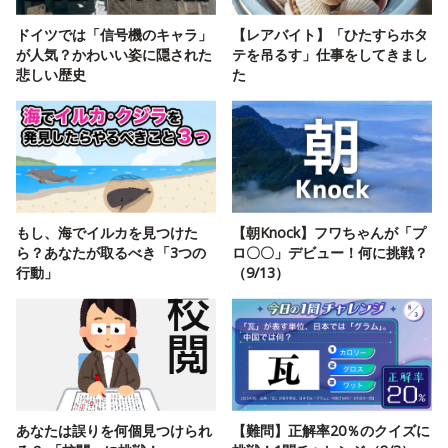
ドイツでは「信号機のキャラ」
【レアバイト】「ひたすらホタ
が人気？かわいい姿に隠された
テを吊るす」仕事をしてきまし
悲しい歴史
た
もし、海でイルカを見つけた
【朝Knock】フワちゃんが「プ
ら？あなたが取るべき「3つの
ロ〇〇」デビュー！何に挑戦？
行動」
（9/13）
あなたは誤りを何個見つけられ
【難問】正解率20％のクイズに