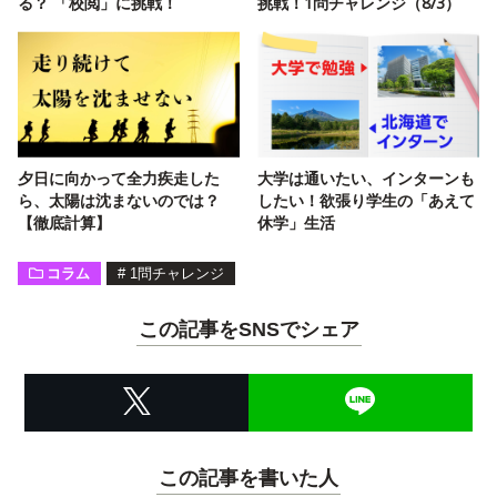
る？ 「校閲」に挑戦！
挑戦！1問チャレンジ（8/3）
夕日に向かって全力疾走した
大学は通いたい、インターンも
ら、太陽は沈まないのでは？
したい！欲張り学生の「あえて
【徹底計算】
休学」生活
コラム
#
1問チャレンジ
この記事をSNSでシェア
この記事を書いた人