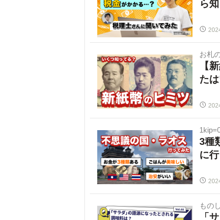
ら知
202
お札
【新
たは
202
1kip=
3種
に行
202
ものし
「サ