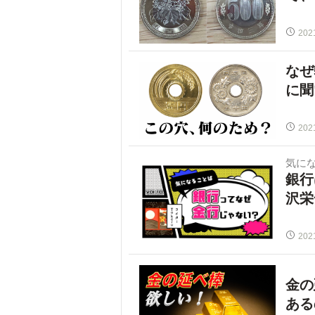
202
なぜ
に聞
202
気に
銀行
沢栄
202
金の
ある