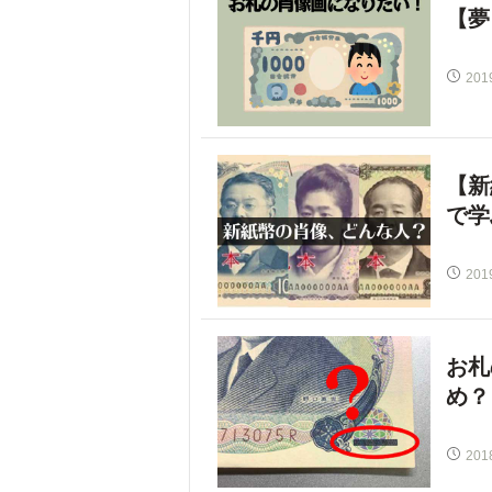
【夢
201
【新
で学
201
お札
め？
201