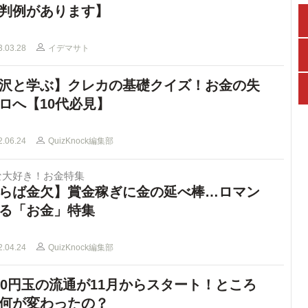
判例があります】
3.03.28
イデマサト
沢と学ぶ】クレカの基礎クイズ！お金の失
ロへ【10代必見】
2.06.24
QuizKnock編集部
な大好き！お金特集
らば金欠】賞金稼ぎに金の延べ棒…ロマン
る「お金」特集
2.04.24
QuizKnock編集部
00円玉の流通が11月からスタート！ところ
何が変わったの？