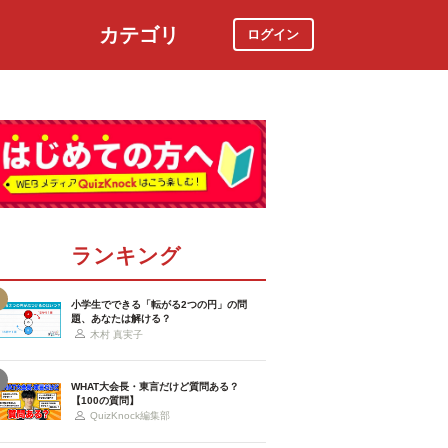
カテゴリ
ログイン
社会
スポーツ
時事ニュース
特集
ランキング
小学生でできる「転がる2つの円」の問
題、あなたは解ける？
木村 真実子
WHAT大会長・東言だけど質問ある？
【100の質問】
QuizKnock編集部