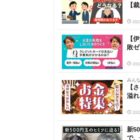
【裁
202
【伊
敗ゼ
202
みん
【さ
溢れ
202
新5
で、