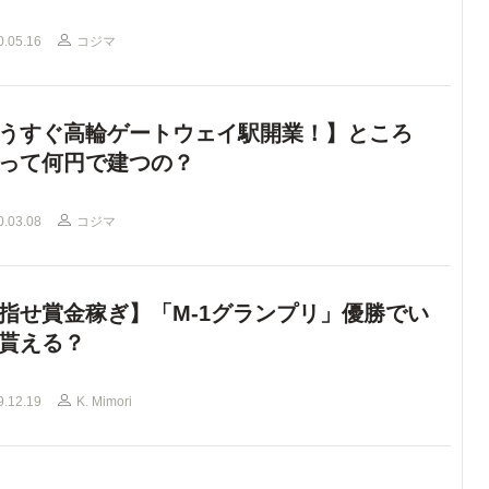
0.05.16
コジマ
うすぐ高輪ゲートウェイ駅開業！】ところ
って何円で建つの？
0.03.08
コジマ
指せ賞金稼ぎ】「M-1グランプリ」優勝でい
貰える？
9.12.19
K. Mimori