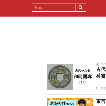
謎解き
コラム
常識
理系
あの
古代
科書
202
東言