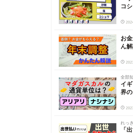
コシ
202
お金
ん解
202
全部
イギ
界の
202
れっ
「出