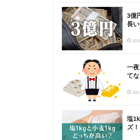
3億
長い
201
一夜
てな
201
塩1
ズ！