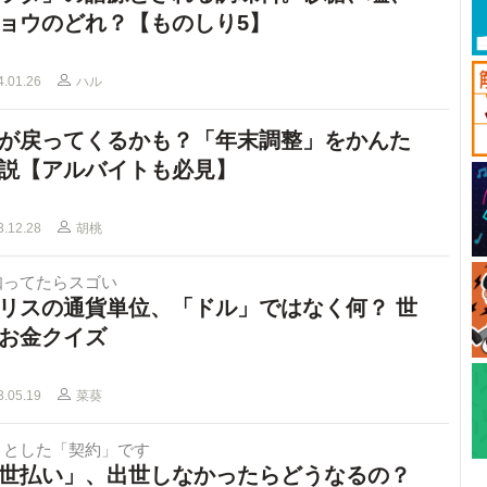
ョウのどれ？【ものしり5】
4.01.26
ハル
が戻ってくるかも？「年末調整」をかんた
説【アルバイトも必見】
3.12.28
胡桃
知ってたらスゴい
リスの通貨単位、「ドル」ではなく何？ 世
お金クイズ
3.05.19
菜葵
きとした「契約」です
世払い」、出世しなかったらどうなるの？