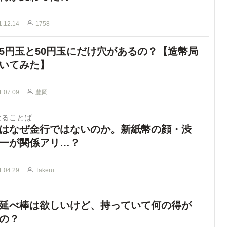
1.12.14
1758
5円玉と50円玉にだけ穴があるの？【造幣局
いてみた】
1.07.09
豊岡
なることば
はなぜ金行ではないのか。新紙幣の顔・渋
一が関係アリ…？
1.04.29
Takeru
延べ棒は欲しいけど、持っていて何の得が
の？