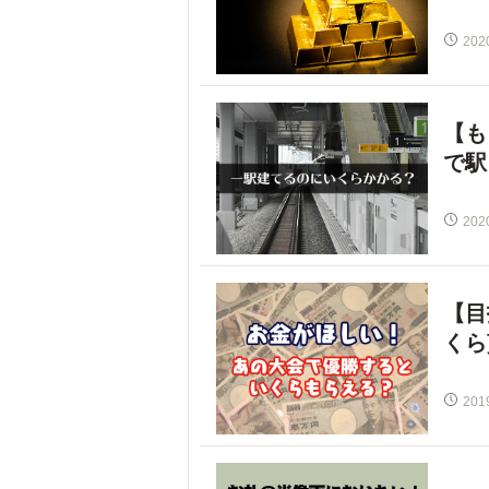
202
【も
で駅
202
【目
くら
201