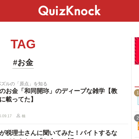
スペシャル
ライフ
ことば
カルチャー
TAG
#お金
パズルの「原点」を知る
のお金「和同開珎」のディープな雑学【教
1
に載ってた】
5.09.17
楠
2
が税理士さんに聞いてみた！バイトするな