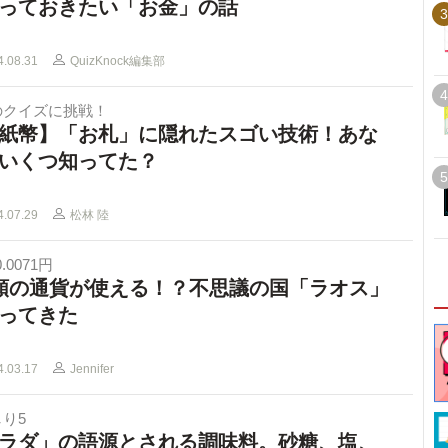
っておきたい「お金」の話
3
4.08.31
QuizKnock編集部
4
のクイズに挑戦！
紙幣】「お札」に隠れたスゴい技術！あな
いくつ知ってた？
5
4.07.29
松林 陸
0.0071円
類の通貨が使える！？不思議の国「ラオス」
ってきた
4.03.17
Jennifer
り5
ラダ」の語源とされる調味料。砂糖、塩、