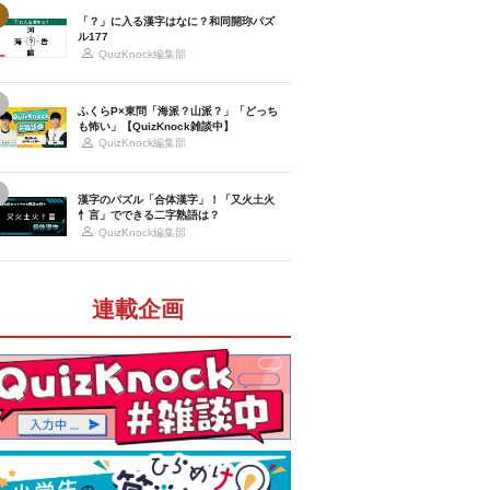
「？」に入る漢字はなに？和同開珎パズ
ル177
QuizKnock編集部
ふくらP×東問「海派？山派？」「どっち
も怖い」【QuizKnock雑談中】
QuizKnock編集部
漢字のパズル「合体漢字」！「又火土火
忄言」でできる二字熟語は？
QuizKnock編集部
連載企画