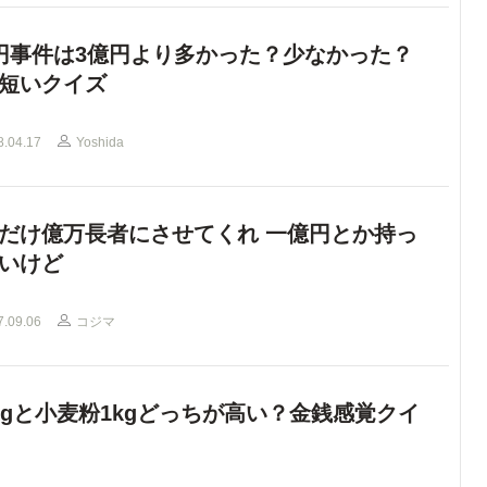
円事件は3億円より多かった？少なかった？
短いクイズ
8.04.17
Yoshida
だけ億万長者にさせてくれ 一億円とか持っ
いけど
7.09.06
コジマ
kgと小麦粉1kgどっちが高い？金銭感覚クイ