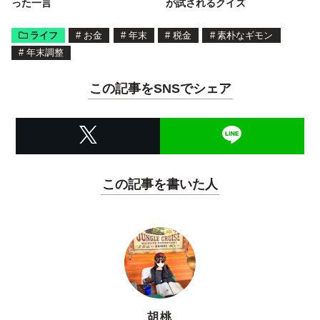
った一言
が試されるクイズ
ライフ
#
お金
#
年末
#
税金
#
素朴なギモン
#
年末調整
この記事をSNSでシェア
この記事を書いた人
胡桃