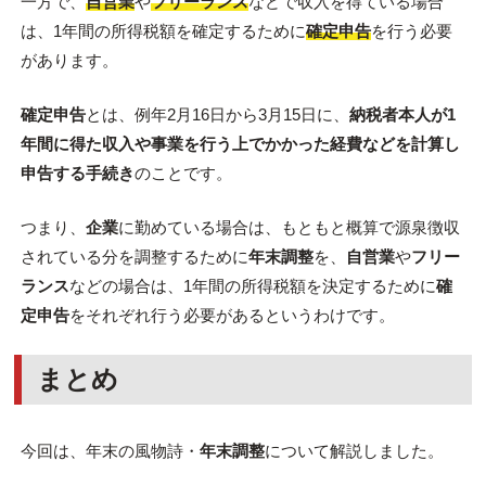
一方で、
自営業
や
フリーランス
などで収入を得ている場合
は、1年間の所得税額を確定するために
確定申告
を行う必要
があります。
確定申告
とは、例年2月16日から3月15日に、
納税者本人が1
年間に得た収入や事業を行う上でかかった経費などを計算し
申告する手続き
のことです。
つまり、
企業
に勤めている場合は、もともと概算で源泉徴収
されている分を調整するために
年末調整
を、
自営業
や
フリー
ランス
などの場合は、1年間の所得税額を決定するために
確
定申告
をそれぞれ行う必要があるというわけです。
まとめ
今回は、年末の風物詩・
年末調整
について解説しました。