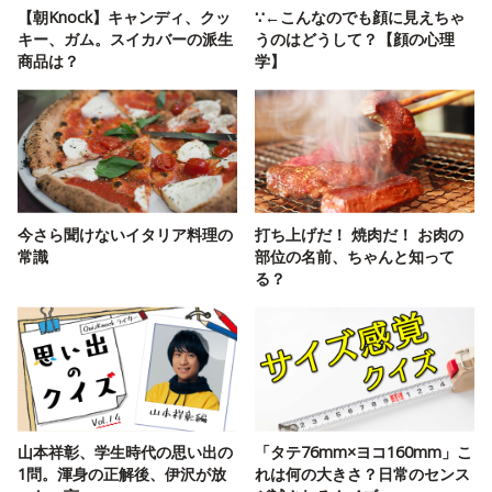
【朝Knock】キャンディ、クッ
∵←こんなのでも顔に見えちゃ
キー、ガム。スイカバーの派生
うのはどうして？【顔の心理
商品は？
学】
今さら聞けないイタリア料理の
打ち上げだ！ 焼肉だ！ お肉の
常識
部位の名前、ちゃんと知って
る？
山本祥彰、学生時代の思い出の
「タテ76mm×ヨコ160mm」こ
1問。渾身の正解後、伊沢が放
れは何の大きさ？日常のセンス