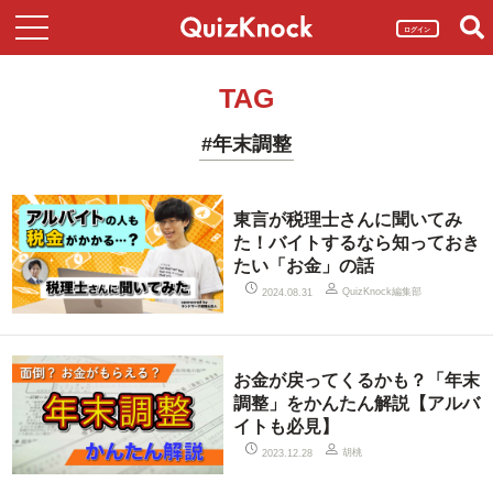
ログイン
TAG
#年末調整
東言が税理士さんに聞いてみ
た！バイトするなら知っておき
たい「お金」の話
QuizKnock編集部
2024.08.31
お金が戻ってくるかも？「年末
調整」をかんたん解説【アルバ
イトも必見】
胡桃
2023.12.28