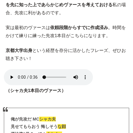
を先に知った上であらかじめヴァースを考えておける
私の場
合、先攻に利があるのです。
実は最初のヴァースは
依頼段階からすでに作成済み
。時間を
かけて練りに練った先攻1本目がこちらになります。
京都大学出身
という経歴を存分に活かしたフレーズ、ぜひお
聴き下さい！
（シャカ夫1本目のヴァース）
俺が先攻だ MC
シャカ夫
見せてもらおう 悔しそう
な顔