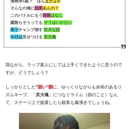
漢検準1級？ ほん
まかよw
そんなの俺に
効果
あんの？
このバトルにもう
後悔
はなし
蹴散らそうっても
そうはいかない
高ラ
チャンプ倒す
壮大な話
今日は
見せつける
京大魂
我ながら、ラップ素人にしては上手くできたように思うので
すが、どうでしょう？
しっかりとした
"固い"韻
に、ゆっくりながらも余裕のあるリ
ズムキープ。「
京大魂
」につなぐライム（韻のこと）なん
て、ステージ上で披露したら観客も爆沸きでしょうね。