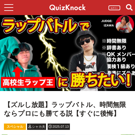
ログイン
【ズルし放題】ラップバトル、時間無限
ならプロにも勝てる説【すぐに後悔】
スペシャル
シャカ夫
2025.07.13