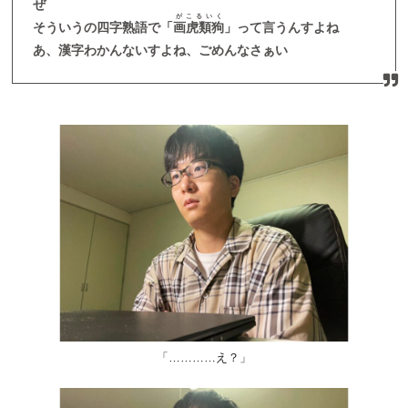
ぜ
がこるいく
そういうの四字熟語で「
画虎類狗
」って言うんすよね
あ、漢字わかんないすよね、ごめんなさぁい
「…………え？」