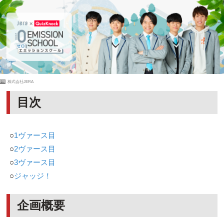
PR
株式会社JERA
目次
○
1ヴァース目
○
2ヴァース目
○
3ヴァース目
○
ジャッジ！
企画概要