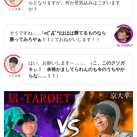
ルとなりますが、何か意気込みはございます
か？
シャカ夫
そうですね……｢
σ(ﾟДﾟ*)ははは勝てるものなら
勝ってみろやぁ！！
｣ でおねがいします！！
狺-TARØET
はい、お願いします～……。（
こ、このクソガ
キぃ！ 余裕かましてられんのも今のうちやか
らな……！！
）
シャカ夫