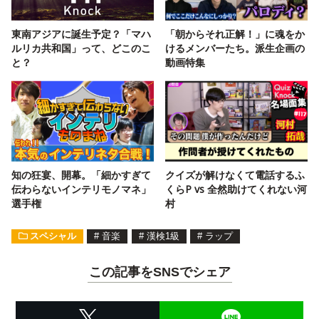
東南アジアに誕生予定？「マハ
「朝からそれ正解！」に魂をか
ルリカ共和国」って、どこのこ
けるメンバーたち。派生企画の
と？
動画特集
知の狂宴、開幕。「細かすぎて
クイズが解けなくて電話するふ
伝わらないインテリモノマネ」
くらP vs 全然助けてくれない河
選手権
村
スペシャル
#
音楽
#
漢検1級
#
ラップ
この記事をSNSでシェア