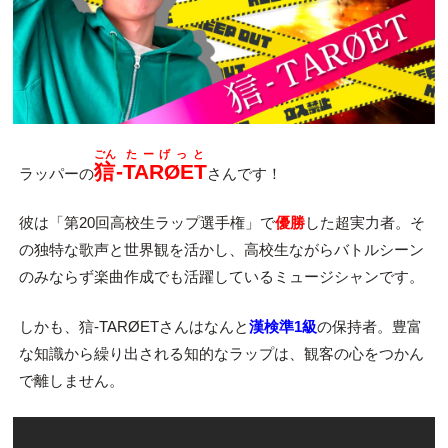
ごん
たーげっと
狺
-
TARØET
ラッパーの
さんです！
彼は「第20回高校生ラップ選手権」で
優勝
した超実力者。そ
の独特な歌声と世界観を活かし、高校生ながらバトルシーン
のみならず楽曲作成でも活躍しているミュージシャンです。
しかも、狺-TARØETさんはなんと
漢検準1級
の保持者。豊富
な知識から繰り出される知的なラップは、観客の心をつかん
で離しません。