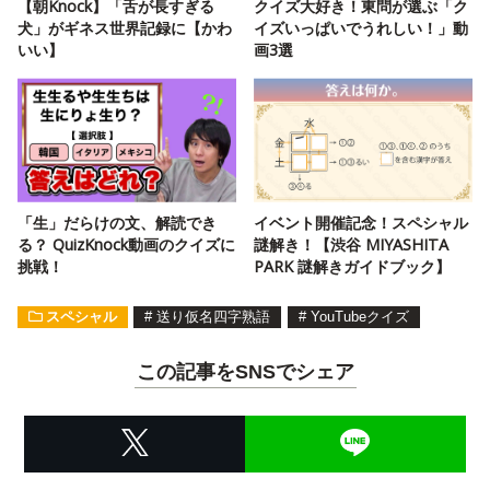
【朝Knock】「舌が長すぎる
クイズ大好き！東問が選ぶ「ク
犬」がギネス世界記録に【かわ
イズいっぱいでうれしい！」動
いい】
画3選
「生」だらけの文、解読でき
イベント開催記念！スペシャル
る？ QuizKnock動画のクイズに
謎解き！【渋谷 MIYASHITA
挑戦！
PARK 謎解きガイドブック】
スペシャル
#
送り仮名四字熟語
#
YouTubeクイズ
この記事をSNSでシェア