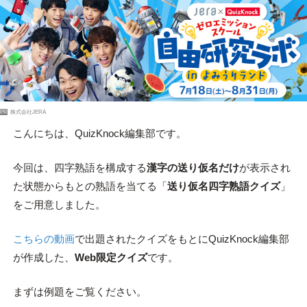
PR
株式会社JERA
こんにちは、QuizKnock編集部です。
今回は、四字熟語を構成する
漢字の送り仮名だけ
が表示され
た状態からもとの熟語を当てる「
送り仮名四字熟語クイズ
」
をご用意しました。
こちらの動画
で出題されたクイズをもとにQuizKnock編集部
が作成した、
Web限定クイズ
です。
まずは例題をご覧ください。