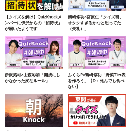
【クイズを解け】QuizKnockメ
鶴崎修功×宮原仁「クイズ研、
ンバーに伊沢からの「招待状」
オタクすぎるかなと思ってた
が届いたようです
（失礼）」
伊沢拓司×山森彩加「開成にし
ふくらP×鶴崎修功「野菜Tier表
かなかった変なルール」
を作ろう」【D：死んでも食べ
ない】