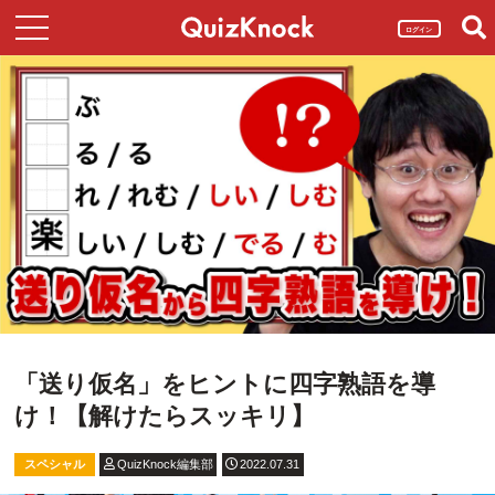
ログイン
「送り仮名」をヒントに四字熟語を導
け！【解けたらスッキリ】
スペシャル
QuizKnock編集部
2022.07.31