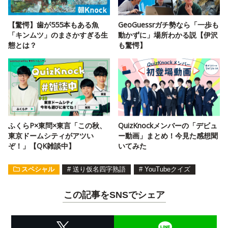
【驚愕】歯が555本もある魚
GeoGuessrガチ勢なら「一歩も
「キンムツ」のまさかすぎる生
動かずに」場所わかる説【伊沢
態とは？
も驚愕】
ふくらP×東問×東言「この秋、
QuizKnockメンバーの「デビュ
東京ドームシティがアツい
ー動画」まとめ！今見た感想聞
ぞ！」【QK雑談中】
いてみた
スペシャル
#
送り仮名四字熟語
#
YouTubeクイズ
この記事をSNSでシェア