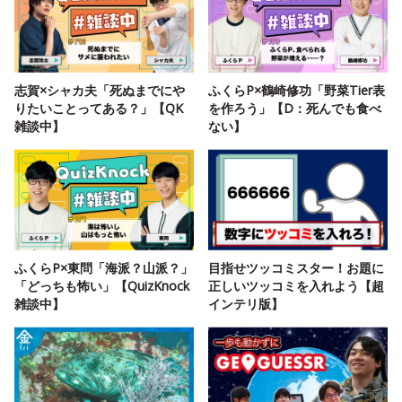
志賀×シャカ夫「死ぬまでにや
ふくらP×鶴崎修功「野菜Tier表
りたいことってある？」【QK
を作ろう」【D：死んでも食べ
雑談中】
ない】
ふくらP×東問「海派？山派？」
目指せツッコミスター！お題に
「どっちも怖い」【QuizKnock
正しいツッコミを入れよう【超
雑談中】
インテリ版】