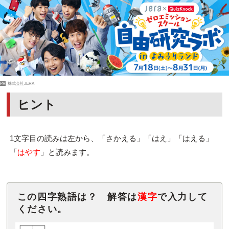
PR
株式会社JERA
ヒント
1文字目の読みは左から、「さかえる」「はえ」「はえる」
「
はやす
」と読みます。
この四字熟語は？ 解答は
漢字
で入力して
ください。