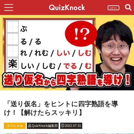
ログイン
「送り仮名」をヒントに四字熟語を導
け！【解けたらスッキリ】
スペシャル
QuizKnock編集部
2022.07.31