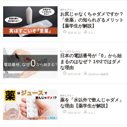
素朴なギモン
お尻じゃなくちゃダメですか？
「坐薬」の知られざるメリット
【薬学生が解説】
まちょ
2025.05.12
知って得するハナシ
日本の電話番号が「0」から始
まるのはなぜ？ 1や2ではダメ
な理由
QuizKnock編集部
2025.05.06
素朴なギモン
薬を「水以外で飲んじゃダメ」
な理由【薬学生が解説】
まちょ
2025.02.07