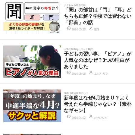
よくわかる部首の話
「聞」の部首は「門」「耳」ど
ちらも正解？学校では習わない
「部首」の話
鹿野
2024.05.23
人気の理由をサクッと解説
子どもの習い事、「ピアノ」が
人気なのはなぜ？3つの理由が
ありました
はぶき りさ
2024.05.05
理由は明治政府の〇〇
新年度はなぜ4月始まり？よく
考えたら半端じゃない？【素朴
なギモン】
のせぴりか
2024.04.02