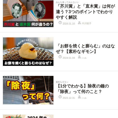
みんな違ってみんないい
「芥川賞」と「直木賞」は何が
違う？3つのポイントでわかり
やすく解説
中川朝子
2024.01.16
「お餅を焼くと膨らむ」のはな
ぜ？【素朴なギモン】
ハル
2024.01.04
素朴なギモン
【1分でわかる】除夜の鐘の
「除夜」って何のこと？
ハル
2023.12.31