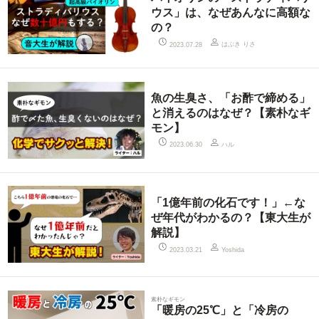
ウス」は、なぜあんなに高額な
の？
はぶき りさ
2023.07.28
魚の生臭さ、「お酢で締める」
と消えるのはなぜ？【素朴なギ
モン】
ハル
2023.06.30
「1億年前の化石です！」←な
ぜ年代がわかるの？【東大生が
解説】
2023.03.21
Yoshida
素朴なギモン
「暖房の25℃」と「冷房の