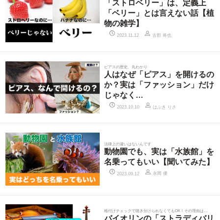
「ストロベリー」は、定義上
「ベリー」とは言えない話【植
物の雑学】
古郡 将也
2023.11.12
ピアスの歴史、丸わかり
人はなぜ「ピアス」を開けるの
か？実は「ファッション」だけ
じゃなく…
はぶき りさ
2023.10.10
法律上の違いはないんです
動物園でも、実は「水族館」を
名乗ってもいい【聞いてみた】
永岡 優
2023.09.12
格付けチェックで聴き分けられなくてもOK！その理由は…
バイオリンの「ストラディバリ