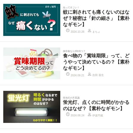
虫ってすごい！
蚊に刺されても痛くないのはな
ぜ？秘密は「針の細さ」【素朴
なギモン】
まちょ
2024.10.26
保存食なら5年待つ？
食べ物の「賞味期限」って、ど
うやって決めているの？【素朴
なギモン】
吉田 葵生
2024.09.21
蛍光灯の不思議
蛍光灯、点くのに時間がかかる
のはなぜ？【素朴なギモン】
伊波円蔵
2024.06.24