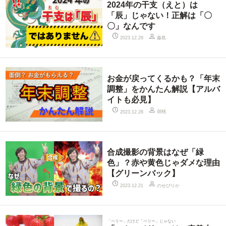
2024年の干支（えと）は
「辰」じゃない！正解は「〇
〇」なんです
藤島
2023.12.29
お金が戻ってくるかも？「年末
調整」をかんたん解説【アルバ
イトも必見】
胡桃
2023.12.28
合成撮影の背景はなぜ「緑
色」？赤や黄色じゃダメな理由
【グリーンバック】
のせぴりか
2023.12.21
「ベリー」だけど「ベリー」じゃない