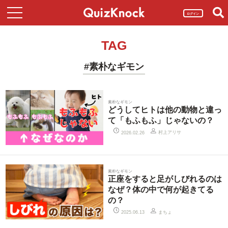
ログイン
TAG
#素朴なギモン
素朴なギモン
どうしてヒトは他の動物と違っ
て「もふもふ」じゃないの？
村上アリサ
2026.02.26
素朴なギモン
正座をすると足がしびれるのは
なぜ？体の中で何が起きてる
の？
まちょ
2025.06.13