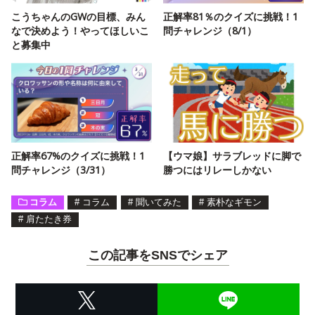
こうちゃんのGWの目標、みん
正解率81％のクイズに挑戦！1
なで決めよう！やってほしいこ
問チャレンジ（8/1）
と募集中
正解率67%のクイズに挑戦！1
【ウマ娘】サラブレッドに脚で
問チャレンジ（3/31）
勝つにはリレーしかない
コラム
#
コラム
#
聞いてみた
#
素朴なギモン
#
肩たたき券
この記事をSNSでシェア