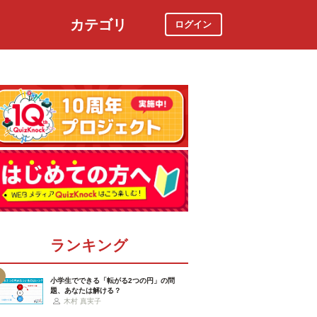
カテゴリ
ログイン
社会
スポーツ
時事ニュース
特集
ランキング
小学生でできる「転がる2つの円」の問
題、あなたは解ける？
木村 真実子