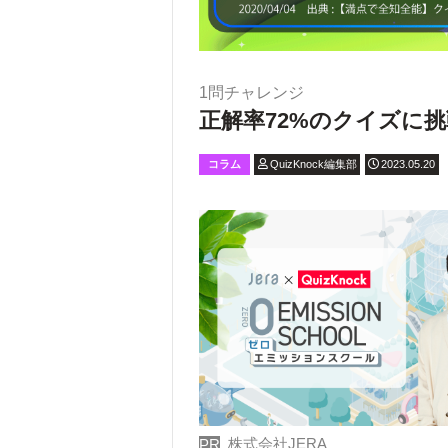
1問チャレンジ
正解率72%のクイズに挑
コラム
QuizKnock編集部
2023.05.20
株式会社JERA
PR