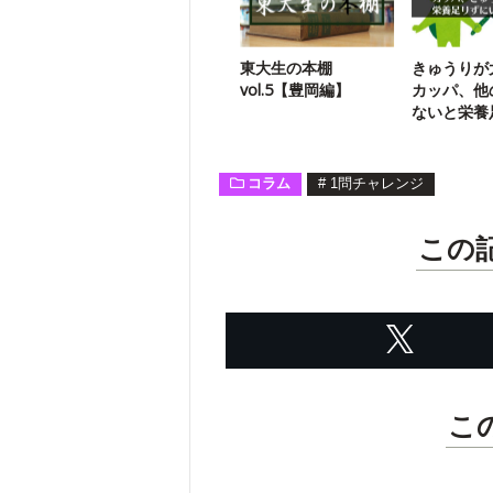
東大生の本棚
きゅうりが
vol.5【豊岡編】
カッパ、他
ないと栄養
ぬ説
コラム
#
1問チャレンジ
この
こ