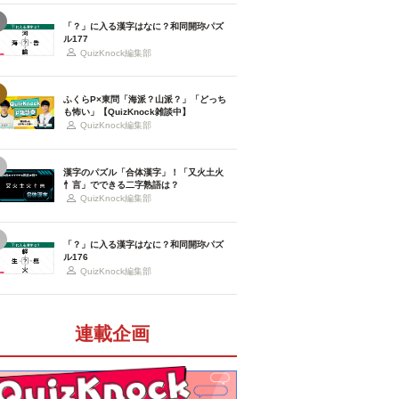
「？」に入る漢字はなに？和同開珎パズ
ル177
QuizKnock編集部
ふくらP×東問「海派？山派？」「どっち
も怖い」【QuizKnock雑談中】
QuizKnock編集部
漢字のパズル「合体漢字」！「又火土火
忄言」でできる二字熟語は？
QuizKnock編集部
「？」に入る漢字はなに？和同開珎パズ
ル176
QuizKnock編集部
連載企画