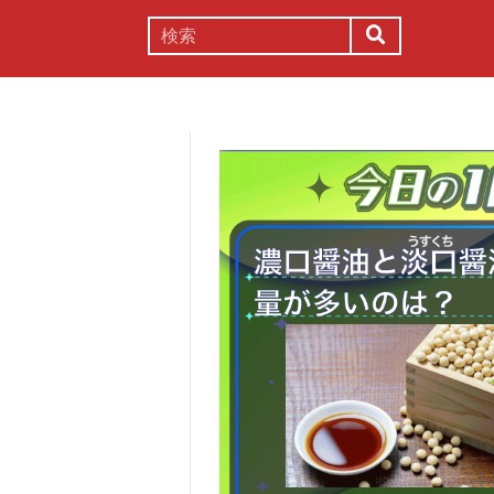
謎解き
コラム
常識
理系