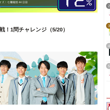
2
3
戦！1問チャレンジ（5/20）
4
5