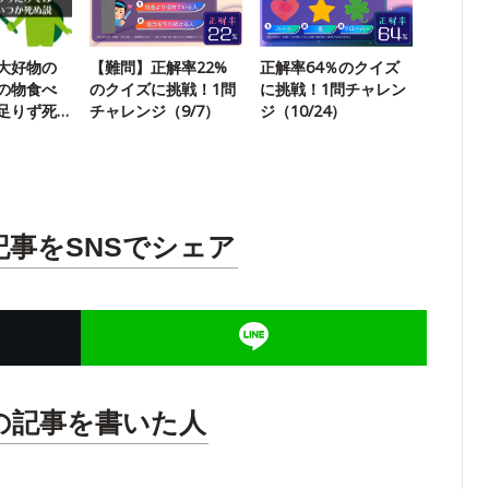
大好物の
【難問】正解率22%
正解率64％のクイズ
の物食べ
のクイズに挑戦！1問
に挑戦！1問チャレン
足りず死
チャレンジ（9/7）
ジ（10/24）
記事をSNSでシェア
の記事を書いた人