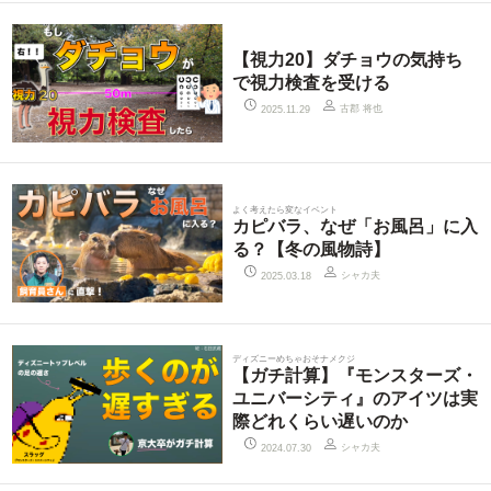
【視力20】ダチョウの気持ち
で視力検査を受ける
古郡 将也
2025.11.29
よく考えたら変なイベント
カピバラ、なぜ「お風呂」に入
る？【冬の風物詩】
シャカ夫
2025.03.18
ディズニーめちゃおそナメクジ
【ガチ計算】『モンスターズ・
ユニバーシティ』のアイツは実
際どれくらい遅いのか
シャカ夫
2024.07.30