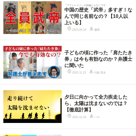
『アウトレイジ』の続編じゃないです
中国の歴史「武帝」多すぎ！な
んで同じ名前なの？【10人以
上いる】
藤島
2023.05.16
子どもの頃に作った「肩たたき
券」は今も有効なのか？弁護士
に聞いた
川副 啓太
2022.11.23
夕日に向かって全力疾走した
ら、太陽は沈まないのでは？
【徹底計算】
ハル
2021.12.23