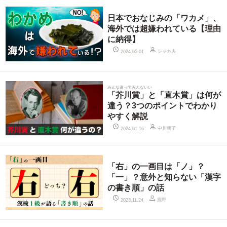
日本でおなじみの「ワカメ」、
海外では超嫌われている【理由
に納得】
シャカ夫
2024.05.01
みんな違ってみんないい
「芥川賞」と「直木賞」は何が
違う？3つのポイントでわかり
やすく解説
中川朝子
2024.01.16
「右」の一画目は「ノ」？
「一」？意外と知らない「漢字
の書き順」の話
鹿野
2023.11.24