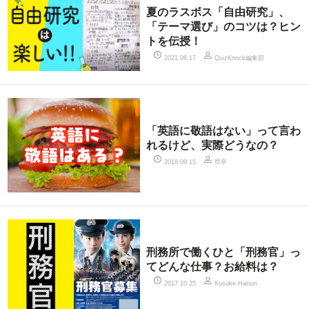
夏のラスボス「自由研究」、
「テーマ選び」のコツは？ヒン
トを伝授！
QuizKnock編集部
2021.08.17
「英語に敬語はない」って言わ
れるけど、実際どうなの？
世奈
2018.09.15
刑務所で働くひと「刑務官」っ
てどんな仕事？お給料は？
2017.10.25
Kosuke Hattori