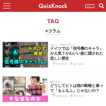
ログイン
TAG
#コラム
かわいい、で終わらせたくない
ドイツでは「信号機のキャラ」
が人気？かわいい姿に隠された
悲しい歴史
山下 実穂
2026.08.06
素朴なギモン
どうしてヒトは他の動物と違っ
て「もふもふ」じゃないの？
村上アリサ
2026.02.26