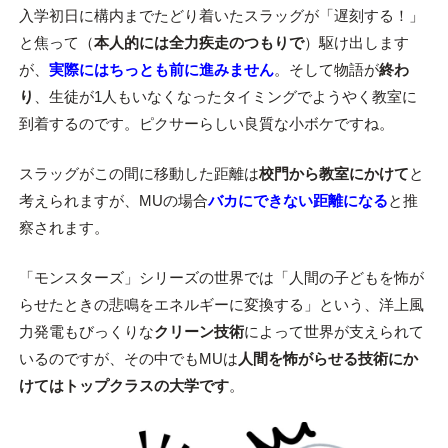
入学初日に構内までたどり着いたスラッグが「遅刻する！」
と焦って（
本人的には全力疾走のつもりで
）駆け出します
が、
実際にはちっとも前に進みません
。そして物語が
終わ
り
、生徒が1人もいなくなったタイミングでようやく教室に
到着するのです。ピクサーらしい良質な小ボケですね。
スラッグがこの間に移動した距離は
校門から教室にかけて
と
考えられますが、MUの場合
バカにできない距離になる
と推
察されます。
「モンスターズ」シリーズの世界では「人間の子どもを怖が
らせたときの悲鳴をエネルギーに変換する」という、洋上風
力発電もびっくりな
クリーン技術
によって世界が支えられて
いるのですが、その中でもMUは
人間を怖がらせる技術にか
けてはトップクラスの大学です
。