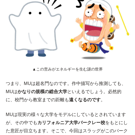
▲この営みがエネルギーを生む謎の世界
つまり、MUは超名門なのです。作中描写から推測しても、
MUは
かなりの規模の総合大学
といえるでしょう。必然的
に、校門から教室までの距離も
遠くなるのです
。
MUは現実の様々な大学をモデルにしているとされています
が、その中でも
カリフォルニア大学バークレー校
をもとにし
た意匠が目立ちます。そこで、今回はスラッグがこのバーク