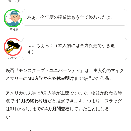
スラッグ
あぁ、今年度の授業はもう全て終わったよ。
清掃員
……ちぇっ！（本人的には全力疾走で引き返
す）
スラッグ
映画『モンスターズ・ユニバーシティ』は、主人公のマイク
とサリーの
MU入学から冬休み明け
までを描いた作品。
アメリカの大学は9月入学が主流ですので、物語が終わる時
点では
1月の終わり頃
だと推察できます。つまり、スラッグ
は9月から1月までの
4カ月間
登校していたことになる
か…………