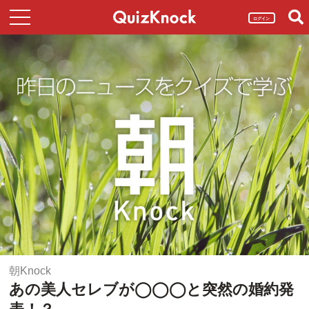
ログイン
朝Knock
あの美人セレブが◯◯◯と突然の婚約発