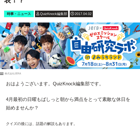
表！？
時事・ニュース
QuizKnock編集部
2017.04.02
PR
株式会社JERA
おはようございます。QuizKnock編集部です。
4月最初の日曜もばしっと朝から満点をとって素敵な休日を
始めませんか？
クイズの後には、話題の解説もあります。