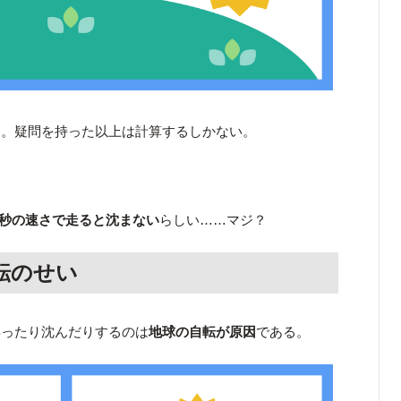
た。疑問を持った以上は計算するしかない。
.13秒の速さで走ると沈まない
らしい……マジ？
転のせい
昇ったり沈んだりするのは
地球の自転が原因
である。