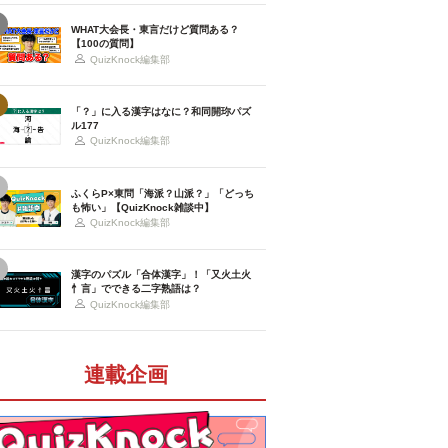
WHAT大会長・東言だけど質問ある？
【100の質問】
QuizKnock編集部
「？」に入る漢字はなに？和同開珎パズ
ル177
QuizKnock編集部
ふくらP×東問「海派？山派？」「どっち
も怖い」【QuizKnock雑談中】
QuizKnock編集部
漢字のパズル「合体漢字」！「又火土火
忄言」でできる二字熟語は？
QuizKnock編集部
連載企画