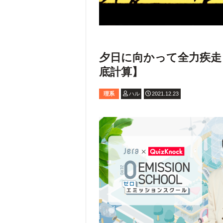
夕日に向かって全力疾走
底計算】
理系
ハル
2021.12.23