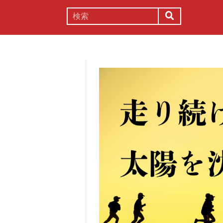
謎解き
コラム
常識
理系