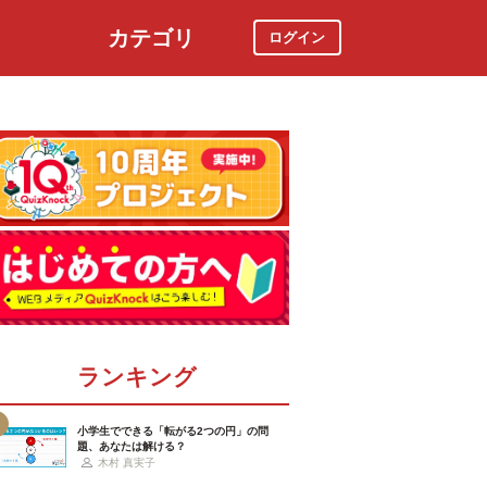
カテゴリ
ログイン
社会
スポーツ
時事ニュース
特集
ランキング
小学生でできる「転がる2つの円」の問
題、あなたは解ける？
木村 真実子