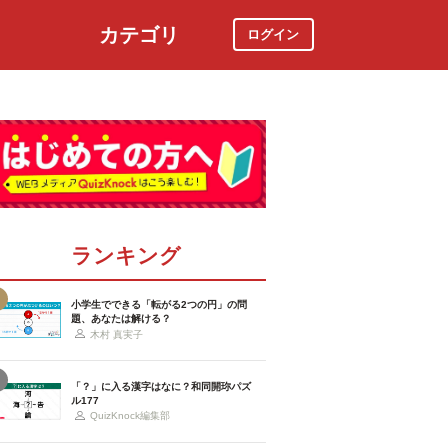
カテゴリ
ログイン
社会
スポーツ
時事ニュース
特集
ランキング
小学生でできる「転がる2つの円」の問
題、あなたは解ける？
木村 真実子
「？」に入る漢字はなに？和同開珎パズ
ル177
QuizKnock編集部