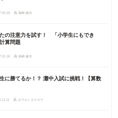
7.03.28
鶴崎 修功
たの注意力を試す！ 「小学生にもでき
計算問題
7.01.18
鶴崎 修功
生に勝てるか！？ 灘中入試に挑戦！【算数
6.11.11
カワカミタクロウ