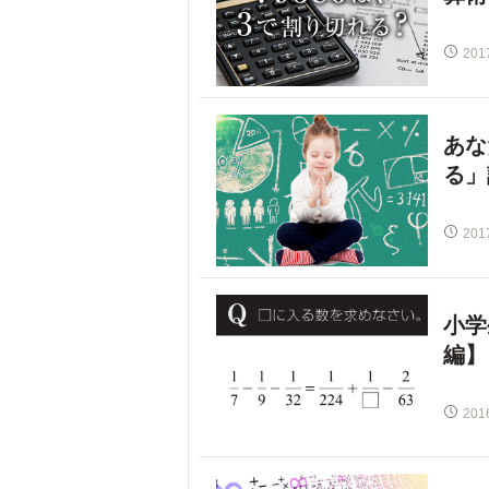
201
あな
る」
201
小学
編】
201