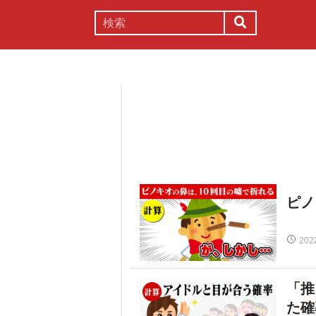
謎解き
コラム
常識
理系
ピノ
202
「推
た確