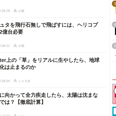
3
2.09.29
小南
ュタを飛行石無しで飛ばすには、ヘリコプ
4
2億台必要
5
2.08.21
小南
itter上の「草」をリアルに生やしたら、地球
化は止まるのか
2.08.04
シャカ夫
に向かって全力疾走したら、太陽は沈まな
では？【徹底計算】