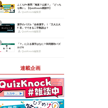
ふくらP×東問「海派？山派？」「どっち
も怖い」【QuizKnock雑談中】
QuizKnock編集部
漢字のパズル「合体漢字」！「又火土火
忄言」でできる二字熟語は？
QuizKnock編集部
「？」に入る漢字はなに？和同開珎パズ
ル176
QuizKnock編集部
連載企画