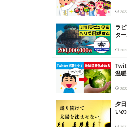
202
ラピ
ター
202
Tw
温暖
202
夕日
いの