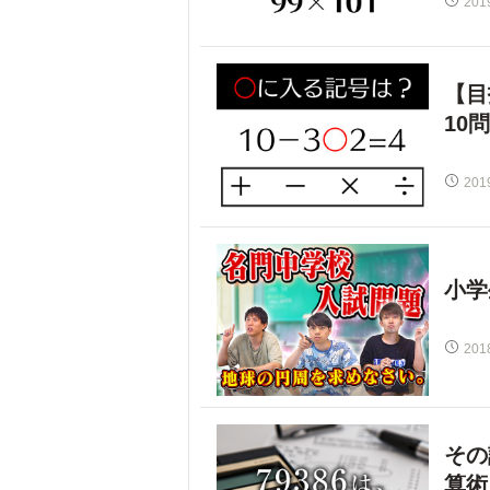
201
【目
10
201
小学
201
その
算術