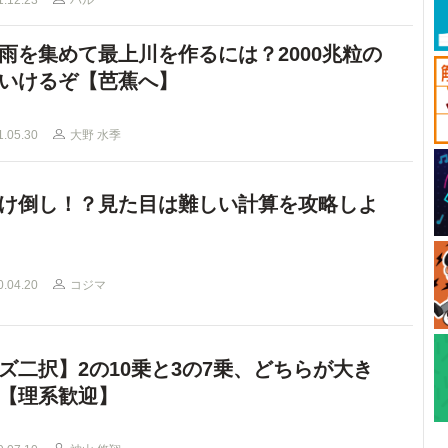
1.12.23
ハル
雨を集めて最上川を作るには？2000兆粒の
いけるぞ【芭蕉へ】
1.05.30
大野 水季
け倒し！？見た目は難しい計算を攻略しよ
0.04.20
コジマ
ズ二択】2の10乗と3の7乗、どちらが大き
【理系歓迎】