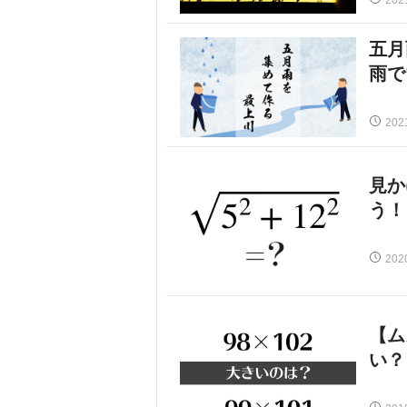
202
五月
雨で
202
見か
う！
202
【ム
い？