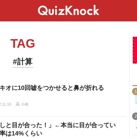
スペシャル
ライフ
ことば
カルチャー
TAG
#計算
キオに10回嘘をつかせると鼻が折れる
1
2.11.10
小南
2
しと目が合った！」←本当に目が合ってい
率は14%くらい