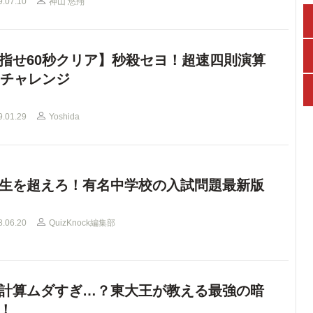
9.07.10
神山 悠翔
指せ60秒クリア】秒殺セヨ！超速四則演算
問チャレンジ
9.01.29
Yoshida
生を超えろ！有名中学校の入試問題最新版
8.06.20
QuizKnock編集部
計算ムダすぎ…？東大王が教える最強の暗
！