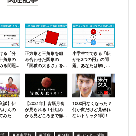
ける「分
正方形と三角形を組
小学生でできる「転
十角形の
み合わせた図形の
がる2つの円」の問
める問題
「面積の大きさ」を
題、あなたは解け
求める問題に挑戦！
る？
入試】伊
【2021年】皆既月食
1000円なくなった？
んけんの
が見られる！仕組み
何か変だけど見破れ
てみた
から見どころまで徹
ないトリック5問！
底解説
計算
#
灘中学校
#
算数
#
分数
#
センター試験