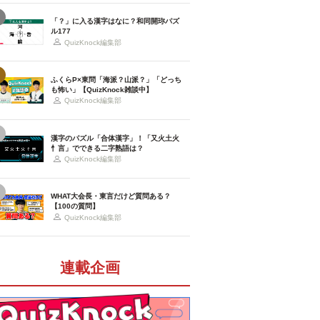
「？」に入る漢字はなに？和同開珎パズ
ル177
QuizKnock編集部
ふくらP×東問「海派？山派？」「どっち
も怖い」【QuizKnock雑談中】
QuizKnock編集部
漢字のパズル「合体漢字」！「又火土火
忄言」でできる二字熟語は？
QuizKnock編集部
WHAT大会長・東言だけど質問ある？
【100の質問】
QuizKnock編集部
連載企画