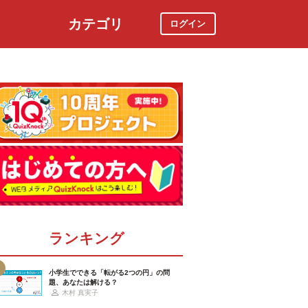
カテゴリ
ログイン
社会
スポーツ
時事ニュース
特集
ランキング
小学生でできる「転がる2つの円」の問
題、あなたは解ける？
木村 真実子