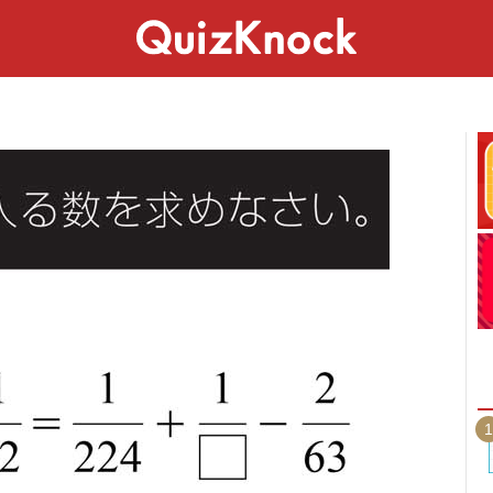
スペシャル
ライフ
ことば
カルチャー
1