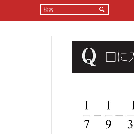
謎解き
コラム
常識
理系