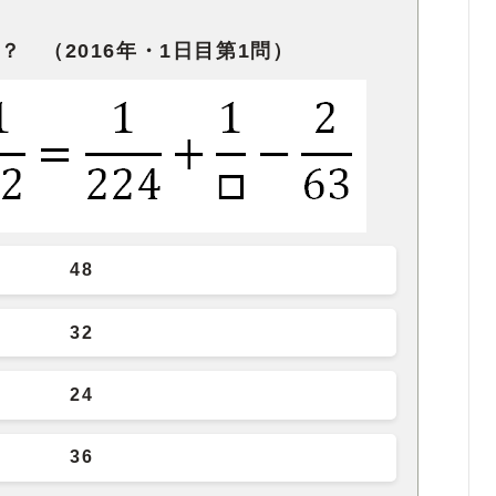
？ （2016年・1日目第1問）
48
32
24
36