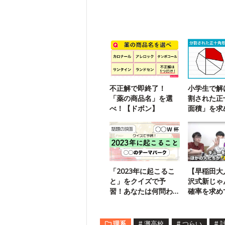
不正解で即終了！
小学生で解
「薬の商品名」を選
割された正
べ！【ドボン】
面積」を求
に挑戦！
「2023年に起こるこ
【早稲田大
と」をクイズで予
沢式新じゃ
習！あなたは何問わ
確率を求め
かりますか？
理系
#
灘高校
#
つらい
#