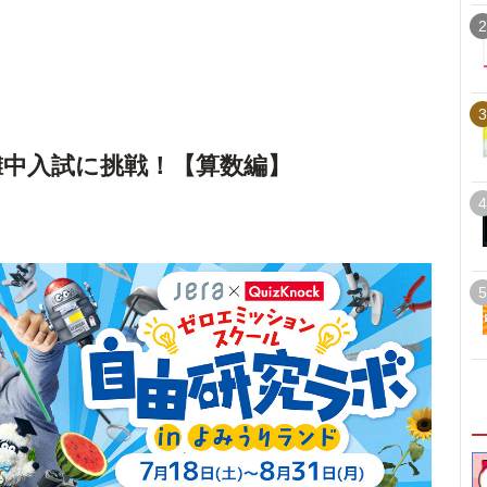
2
3
灘中入試に挑戦！【算数編】
4
5