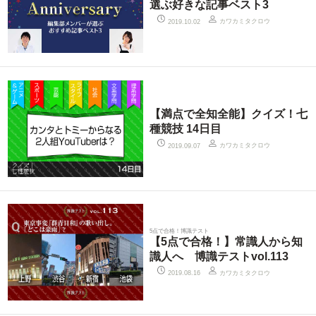
選ぶ好きな記事ベスト3
カワカミタクロウ
2019.10.02
【満点で全知全能】クイズ！七
種競技 14日目
カワカミタクロウ
2019.09.07
5点で合格！博識テスト
【5点で合格！】常識人から知
識人へ 博識テストvol.113
カワカミタクロウ
2019.08.16