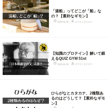
「湯船」ってどこが「船」な
の？【素朴なギモン】
カワカミタクロウ
2019.04.29
【知識のプロテイン】解いて鍛
えるQUIZ GYM 51st
カワカミタクロウ
2019.04.28
ひらがなとカタカナ、2種類あ
るのはどうして？【素朴なギモ
ン】