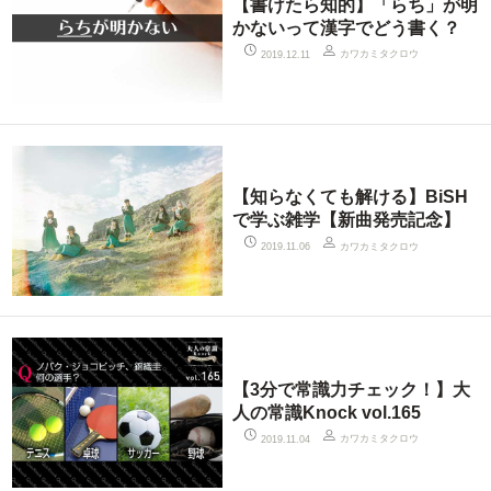
【書けたら知的】「らち」が明
かないって漢字でどう書く？
カワカミタクロウ
2019.12.11
【知らなくても解ける】BiSH
で学ぶ雑学【新曲発売記念】
カワカミタクロウ
2019.11.06
【3分で常識力チェック！】大
人の常識Knock vol.165
カワカミタクロウ
2019.11.04