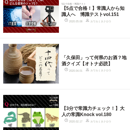
5点で合格！博識テスト
【5点で合格！】常識人から知
識人へ 博識テストvol.151
カワカミタクロウ
2020.05.08
「久保田」って何県のお酒？地
酒クイズ【オトナ必読】
カワカミタクロウ
2020.04.01
【3分で常識力チェック！】大
人の常識Knock vol.180
カワカミタクロウ
2020.02.17