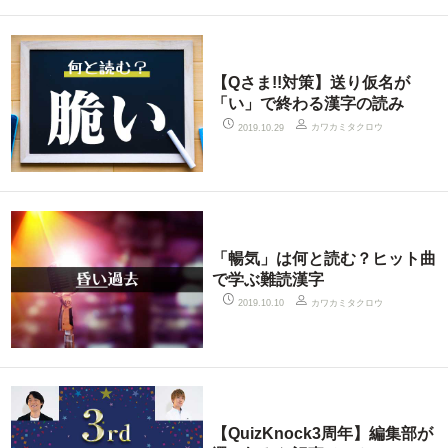
【Qさま!!対策】送り仮名が
「い」で終わる漢字の読み
カワカミタクロウ
2019.10.29
「暢気」は何と読む？ヒット曲
で学ぶ難読漢字
カワカミタクロウ
2019.10.10
【QuizKnock3周年】編集部が