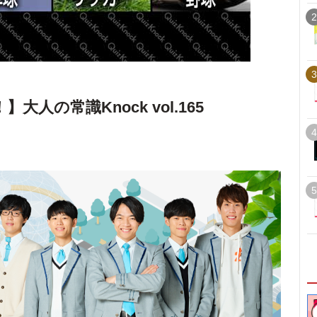
2
3
人の常識Knock vol.165
4
5