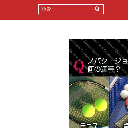
謎解き
コラム
常識
理系