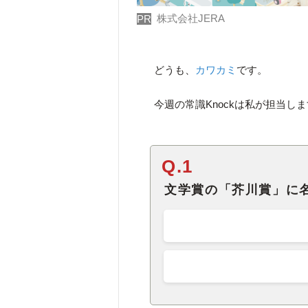
株式会社JERA
PR
どうも、
カワカミ
です。
今週の常識Knockは私が担当
Q.1
文学賞の「芥川賞」に