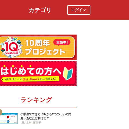
カテゴリ
ログイン
社会
スポーツ
時事ニュース
特集
ランキング
小学生でできる「転がる2つの円」の問
題、あなたは解ける？
木村 真実子