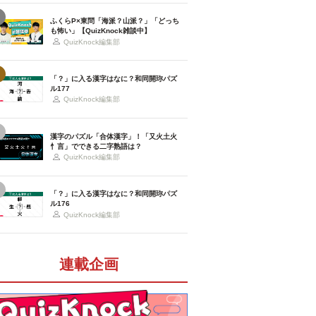
ふくらP×東問「海派？山派？」「どっち
も怖い」【QuizKnock雑談中】
QuizKnock編集部
「？」に入る漢字はなに？和同開珎パズ
ル177
QuizKnock編集部
漢字のパズル「合体漢字」！「又火土火
忄言」でできる二字熟語は？
QuizKnock編集部
「？」に入る漢字はなに？和同開珎パズ
ル176
QuizKnock編集部
連載企画