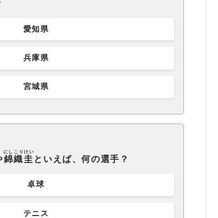
？
愛知県
兵庫県
宮城県
にしこりけい
や
錦織圭
といえば、何の選手？
卓球
テニス