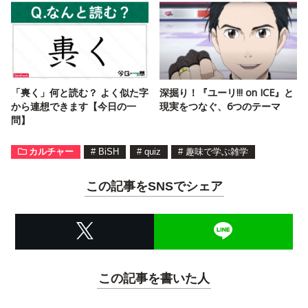
「軣く」何と読む？ よく似た字
深掘り！『ユーリ!!! on ICE』と
から連想できます【今日の一
現実をつなぐ、6つのテーマ
問】
カルチャー
#
BiSH
#
quiz
#
趣味で学ぶ雑学
この記事をSNSでシェア
この記事を書いた人