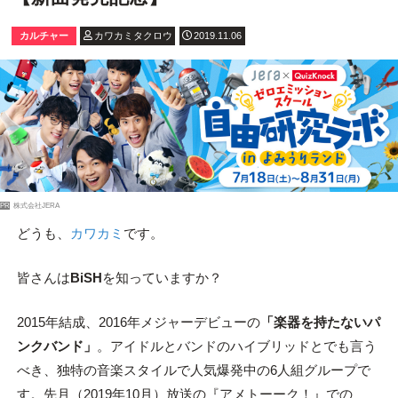
カルチャー
カワカミタクロウ
2019.11.06
PR
株式会社JERA
どうも、
カワカミ
です。
皆さんは
BiSH
を知っていますか？
2015年結成、2016年メジャーデビューの
「楽器を持たないパ
ンクバンド」
。アイドルとバンドのハイブリッドとでも言う
べき、独特の音楽スタイルで人気爆発中の6人組グループで
す。先月（2019年10月）放送の『アメトーーク！』での