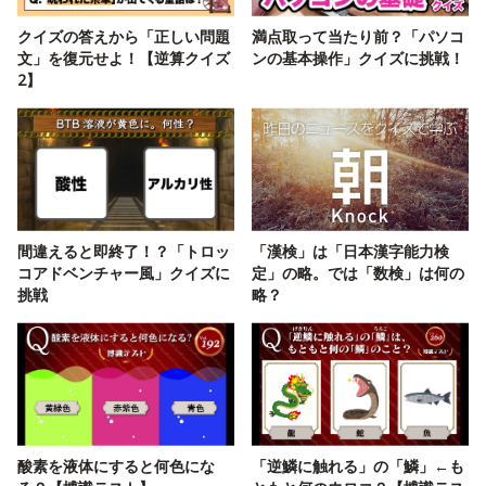
クイズの答えから「正しい問題
満点取って当たり前？「パソコ
文」を復元せよ！【逆算クイズ
ンの基本操作」クイズに挑戦！
2】
間違えると即終了！？「トロッ
「漢検」は「日本漢字能力検
コアドベンチャー風」クイズに
定」の略。では「数検」は何の
挑戦
略？
酸素を液体にすると何色にな
「逆鱗に触れる」の「鱗」←も