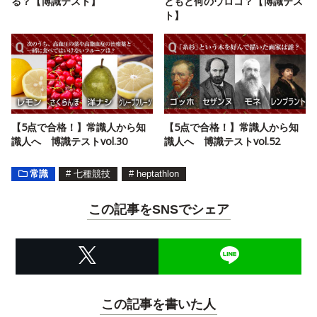
る？【博識テスト】
ともと何のウロコ？【博識テス
ト】
【5点で合格！】常識人から知
【5点で合格！】常識人から知
識人へ 博識テストvol.30
識人へ 博識テストvol.52
常識
#
七種競技
#
heptathlon
この記事をSNSでシェア
この記事を書いた人