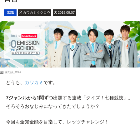
常識
カワカミタクロウ
2019.09.07
PR
株式会社JERA
どうも、
カワカミ
です。
7ジャンルから1問ずつ
出題する連載「クイズ！七種競技」。
そろそろおなじみになってきたでしょうか？
今回も全知全能を目指して、レッツチャレンジ！