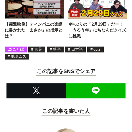
【衝撃映像】ティンパニの楽譜
4年ぶりの「2月29日」だー！
に書かれた「まさか」の指示と
「うるう年」にちなんだクイズ
は？
に挑戦
ことば
#
言葉
#
熟語
#
日本語
#
quiz
#
地味ムズ
この記事をSNSでシェア
この記事を書いた人