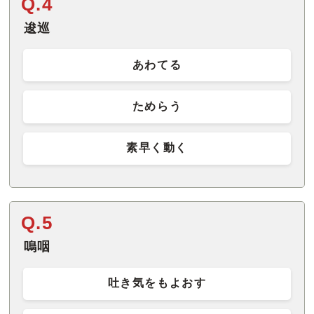
Q.4
逡巡
あわてる
ためらう
素早く動く
Q.5
嗚咽
吐き気をもよおす