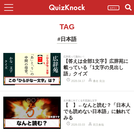
ログイン
TAG
#日本語
広辞苑って面白い！
【答えは全部1文字】広辞苑に
載っている「1文字の見出し
語」クイズ
桑名 良治
2026.04.17
古文書に出てくる不思議な文字
【ゟ】←なんと読む？「日本人
でも読めない日本語」に触れて
みる
田又春哉
2026.03.03