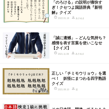
「のろける」の説明が痛快す
ぎ！クセつよ国語辞典『新明
解』クイズ
あさぬま
2022.01.18
「誠に遺憾」←どんな気持ち？
感情を表す言葉を使いこなせ
【クイズ】
あさぬま
2021.11.09
正しい「チミモウリョウ」を選
べ！ 妖怪にまつわる四字熟語
クイズ
栞
2021.08.10