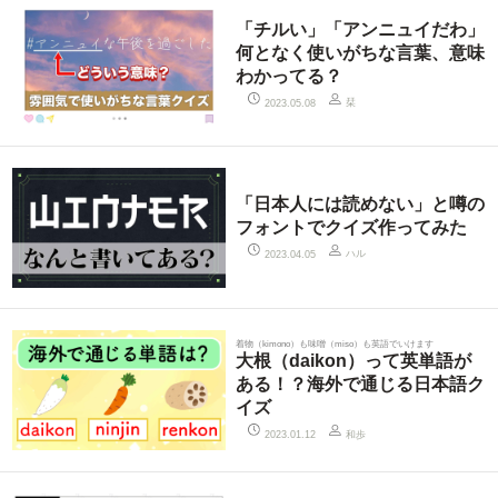
「チルい」「アンニュイだわ」
何となく使いがちな言葉、意味
わかってる？
栞
2023.05.08
「日本人には読めない」と噂の
フォントでクイズ作ってみた
ハル
2023.04.05
着物（kimono）も味噌（miso）も英語でいけます
大根（daikon）って英単語が
ある！？海外で通じる日本語ク
イズ
和歩
2023.01.12