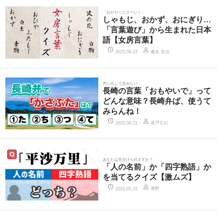
「おひやくださーい！」
しゃもじ、おかず、おにぎり…
「言葉遊び」から生まれた日本
語【女房言葉】
桑名 良治
2025.08.23
声に出して読みたい
長崎の言葉「おもやいで」って
どんな意味？長崎弁ば、使うて
みらんね！
波戸なお
2025.08.21
あなたは見分けられますか？
「人の名前」か「四字熟語」か
を当てるクイズ【激ムズ】
鹿野
2023.05.15