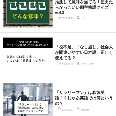
推測して意味を当てろ！使えた
らかっこいい四字熟語クイズ
vol.3
ノブ
2020.07.15
「役不足」「なし崩し」社会人
が間違いやすい日本語、正しく
使えてる？
ソフロレリア
2020.04.02
「サラリーマン」は和製英
語！？じゃあ英語では何という
の？
2020.03.31
Jennifer