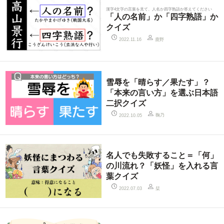
漢字4文字の言葉を見て、人名か四字熟語か答えてください
「人の名前」か「四字熟語」か
クイズ
鹿野
2022.11.16
雪辱を「晴らす／果たす」？
「本来の言い方」を選ぶ日本語
二択クイズ
鞠乃
2022.10.05
名人でも失敗すること＝「何」
の川流れ？「妖怪」を入れる言
葉クイズ
栞
2022.07.03