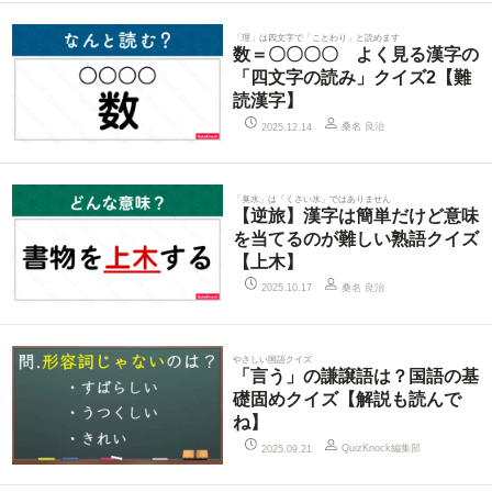
「理」は四文字で「ことわり」と読めます
数＝〇〇〇〇 よく見る漢字の
「四文字の読み」クイズ2【難
読漢字】
桑名 良治
2025.12.14
「臭水」は「くさい水」ではありません
【逆旅】漢字は簡単だけど意味
を当てるのが難しい熟語クイズ
【上木】
桑名 良治
2025.10.17
やさしい国語クイズ
「言う」の謙譲語は？国語の基
礎固めクイズ【解説も読んで
ね】
QuizKnock編集部
2025.09.21