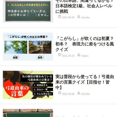
その日本語、間違ってるかも？
日本語検定1級、社会人レベル
に挑戦
2021.08.06
Jennifer
「こがらし」が吹くのは初夏？
初冬？ 表現力に差をつける風
クイズ
2021.06.15
Takeru
実は普段から使ってる！弓道由
来の言葉クイズ【目指せ！皆
中】
2021.04.08
Jennifer